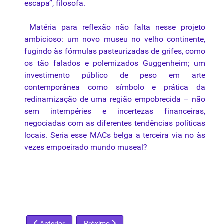
escapa”, filosofa.
Matéria para reflexão não falta nesse projeto
ambicioso: um novo museu no velho continente,
fugindo às fórmulas pasteurizadas de grifes, como
os tão falados e polemizados Guggenheim; um
investimento público de peso em arte
contemporânea como símbolo e prática da
redinamização de uma região empobrecida – não
sem intempéries e incertezas financeiras,
negociadas com as diferentes tendências políticas
locais. Seria esse MACs belga a terceira via no às
vezes empoeirado mundo museal?
Artigo anterior: O mundo de Cicero Dias
Próximo artigo: A anulação da crítica
Anterior
Próximo