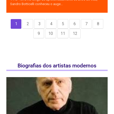
Sandro Botticelli conheceu o auge…
1
2
3
4
5
6
7
8
9
10
11
12
Biografias dos artistas modernos