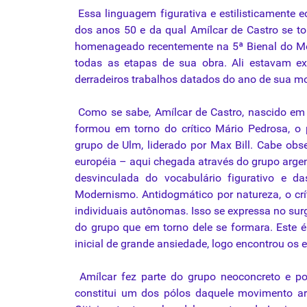
Essa linguagem
figurativa
e estilisticamente e
dos anos 50 e da qual Amílcar de Castro se t
homenageado recentemente na 5ª Bienal do Me
todas as etapas de sua obra. Ali estavam exp
derradeiros trabalhos datados do ano de sua mo
Como se sabe, Amílcar de Castro, nascido em 
formou em torno do crítico Mário Pedrosa, o pr
grupo de Ulm, liderado por Max Bill. Cabe obs
européia – aqui chegada através do grupo argen
desvinculada do vocabulário figurativo e da
Modernismo. Antidogmático por natureza, o crí
individuais autônomas. Isso se expressa no su
do grupo que em torno dele se formara. Este é
inicial de grande ansiedade, logo encontrou os 
Amílcar fez parte do grupo neoconcreto e pode
constitui um dos pólos daquele movimento ar