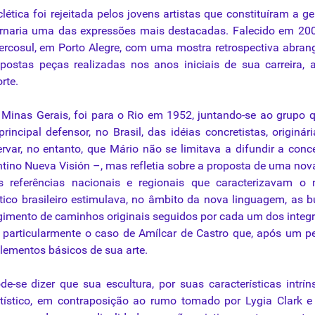
clética foi rejeitada pelos jovens artistas que constituíram a g
ornaria uma das expressões mais destacadas. Falecido em 200
rcosul, em Porto Alegre, com uma mostra retrospectiva abra
ostas peças realizadas nos anos iniciais de sua carreira, 
rte.
Minas Gerais, foi para o Rio em 1952, juntando-se ao grupo 
incipal defensor, no Brasil, das idéias concretistas, originár
ervar, no entanto, que Mário não se limitava a difundir a con
tino Nueva Visión –, mas refletia sobre a proposta de uma nova
s referências nacionais e regionais que caracterizavam o 
tico brasileiro estimulava, no âmbito da nova linguagem, as 
rgimento de caminhos originais seguidos por cada um dos integ
 particularmente o caso de Amílcar de Castro que, após um p
elementos básicos de sua arte.
-se dizer que sua escultura, por suas características intrín
tístico, em contraposição ao rumo tomado por Lygia Clark e