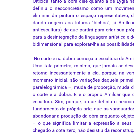
Oiticica; tanto a obra dele quanto a de Lygia 
definiu o neoconcretismo como um movimento 
eliminar da pintura o espaço representativo,
dando origem aos futuros “bichos”; já Amílca
antiescultura) de que partirá para criar sua pr
para a desintegração da linguagem artística e 
bidimensional para explorar-lhe as possibilidad
No corte e na dobra começa a escultura de Amílc
Uma fala primeira, mínima, que jamais se dese
retorna incessantemente a ela, porque, na ve
momento inicial, são variações daquela primei
paralelogrâmica –, muda de proporção, muda 
o corte e a dobra. E é o próprio Amílcar que 
escultura. Sim, porque, o que definia o neoc
fundamento da própria arte, que as vanguarda
abandonar a produção da obra enquanto objeto 
– o que significa limitar a expressão a seus 
chegado à cota zero, não desistiu da reconstruç