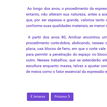
Ao longo dos anos, o procedimento da expres
entanto, não alteram sua natureza, antes a a
que, por ser espessa e grande, valoriza tanto 
conforme suas
qualidades
materiais, se menor 
A partir dos anos 80, Amílcar encontrou um
procedimento corte-dobra, abdicando, nesses c
placa, usa blocos de ferro, em que o corte val
para permitir a penetração do espaço no bloco
outro. Nesses trabalhos, que se estenderão at
escultura enquanto massa, talvez a ajustar 
de meios como o fator essencial da expressão e
Artigo anterior: Impasse da antiarte
Próximo artigo: Reencontro com Me
Anterior
Próximo