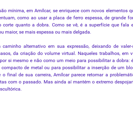
são mínima, em Amílcar, se enriquece com novos elementos q
centuam, como ao usar a placa de ferro espessa, de grande f
o corte quanto a dobra. Como se vê, é a superfície que fala e
ou maior, se mais espessa ou mais delgada.
 caminho alternativo em sua expressão, deixando de valer-
asos, da criação do volume virtual. Naqueles trabalhos, em 
e por si mesmo e não como um meio para possibilitar a dobra: é
 compacto de metal ou para possibilitar a inserção de um bl
é o final de sua carreira, Amílcar parece retomar a problemát
contas com o passado. Mas ainda aí mantém o extremo despoj
scultórica.
stre Goeldi