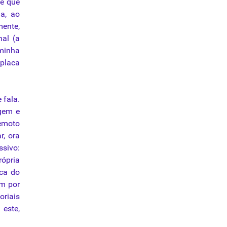
 e que
a, ao
ente,
nal (a
aminha
 placa
 fala.
igem e
remoto
r, ora
ssivo:
rópria
sca do
am por
oriais
 este,