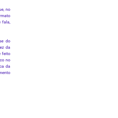
ue, no
ormato
 fala,
se do
vez da
 feito
oco no
ica da
amento