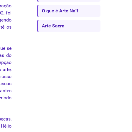
eração
O que é Arte Naïf
2, foi
ngendo
Arte Sacra
até os
que se
ias do
cepção
 arte,
nosso
buscas
rantes
eríodo
secas,
 Hélio