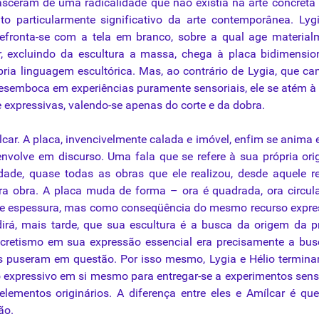
nasceram de uma radicalidade que não existia na arte concreta
particularmente significativo da arte contemporânea. Lygi
 defronta-se com a
tela
em branco, sobre a qual age materialm
r, excluindo da escultura a massa, chega à placa bidimensio
ópria linguagem escultórica. Mas, ao contrário de Lygia, que c
desemboca em experiências puramente sensoriais, ele se atém à
e expressivas, valendo-se apenas do corte e da dobra.
ar. A placa, invencivelmente calada e imóvel, enfim se anima e
nvolve em discurso. Uma fala que se refere à sua própria or
rdade, quase todas as obras que ele realizou, desde aquele 
ra obra. A placa muda de forma – ora é quadrada, ora circula
de espessura, mas como conseqüência do mesmo recurso expre
dirá, mais tarde, que sua escultura é a busca da origem da p
oncretismo em sua expressão essencial era precisamente a bu
s puseram em questão. Por isso mesmo, Lygia e Hélio termin
expressivo em si mesmo para entregar-se a experimentos sens
elementos originários. A diferença entre eles e Amílcar é que
ão.