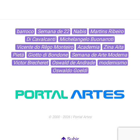
barroco
Semana de 22
Nabis
Martins Ribeiro
Di Cavalcanti
Michelangelo Buonarroti
Vicente do Rêgo Monteiro
Academia
Zina Aita
Pietà
Giotto di Bondone
Semana de Arte Moderna
Victor Brecheret
Oswald de Andrade
modernismo
Oswaldo Goeldi
© 2000 - 2026 | Portal Artes
Subir