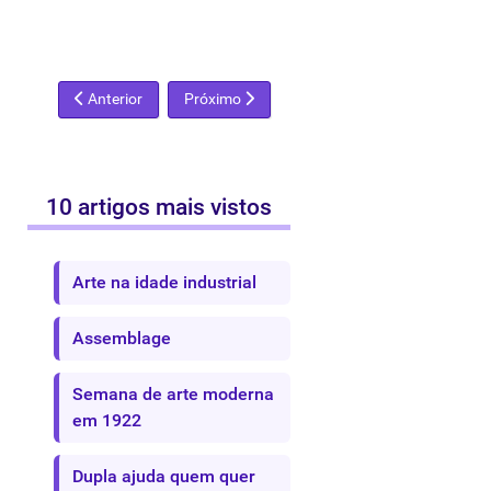
Artigo anterior: A forma sem rosto
Próximo artigo: O enigma Duchamp
Anterior
Próximo
10 artigos mais vistos
Arte na idade industrial
Assemblage
Semana de arte moderna
em 1922
Dupla ajuda quem quer