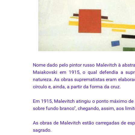
Nome dado
pelo
pintor
russo
Malevitch
à
abstr
Maiakovski
em 1915, o
qual
defendia
a
sup
natureza. As obras suprematistas eram elaborada
círculo e, ainda, a partir
da
forma
da
cruz.
Em 1915,
Malevitch
atingiu o ponto máximo de
sobre
fundo branco", chegando, assim, aos limi
As obras de
Malevitch
estão carregadas de espi
sagrado.