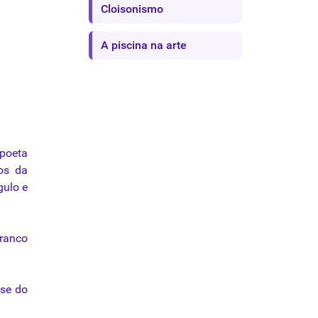
Cloisonismo
A piscina na arte
poeta
tos
da
gulo e
branco
-se do