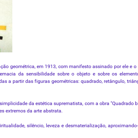
ação
geométrica
, em 1913, com manifesto
assinado
por
ele
e o
remacia
da
sensibilidade
sobre
o
objeto
e
sobre
os
elemen
s a partir das figuras geométricas: quadrado, retângulo, triân
 simplicidade
da
estética suprematista, com a obra "Quadrado 
tes extremos
da
arte abstrata.
ritualidade, silêncio, leveza e desmaterialização, aproximando