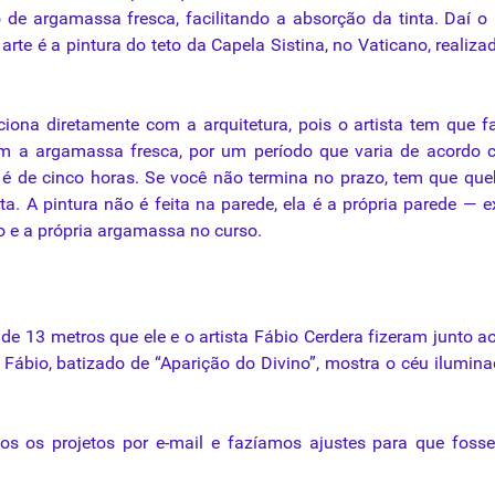
 de argamassa fresca, facilitando a absorção da tinta. Daí 
te é a pintura do teto da Capela Sistina, no Vaticano, realiza
ciona diretamente com a arquitetura, pois o artista tem que f
om a argamassa fresca, por um período que varia de acordo
é de cinco horas. Se você não termina no prazo, tem que que
a. A pintura não é feita na parede, ela é a própria parede — e
o e a própria argamassa no curso.
e 13 metros que ele e o artista Fábio Cerdera fizeram junto ao
 Fábio, batizado de “Aparição do Divino”, mostra o céu ilumin
 os projetos por e-mail e fazíamos ajustes para que foss