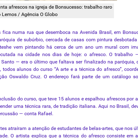
inta afrescos na igreja de Bonsucesso: trabalho raro
o Lemos / Agência O Globo
 fica numa rua que desemboca na Avenida Brasil, em Bonsuc
aróquia de subúrbio, cercada de casas com pintura desbotad
l Bteshe vem pintando há cerca de um ano um
mural
com im
cutada na cidade nos dias de hoje: o afresco. O trabalho —
Santo — era o último que faltava ser finalizado na paróquia, 
s, todos alunos do curso “A arte e a técnica do afresco”, coor
ção Oswaldo Cruz. O endereço fará parte de um catálogo so
nclusão do curso, que teve 15 alunos e espalhou afrescos por 
nder uma técnica rara, de tradição italiana. Aqui no Brasil, de
ercussão — conta Rafael.
es atraíram a atenção de estudantes de belas-artes, que nos ú
ade. O artista explica que a técnica do afresco consiste em a