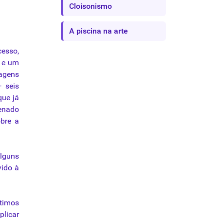
Cloisonismo
A piscina na arte
esso,
a e um
agens
 seis
que já
denado
bre a
alguns
vido à
ltimos
plicar