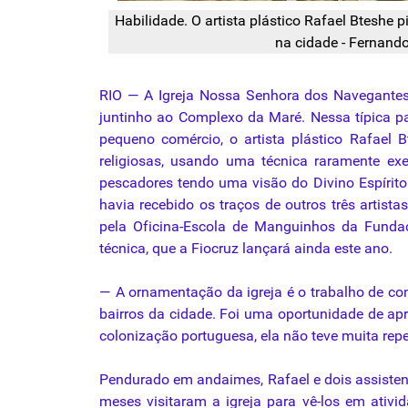
Habilidade. O artista plástico Rafael Bteshe p
na cidade - Fernand
RIO — A Igreja Nossa Senhora dos Navegantes
juntinho ao Complexo da Maré. Nessa típica p
pequeno comércio, o artista plástico Rafae
religiosas, usando uma
técnica
raramente exe
pescadores tendo uma visão do Divino Espírito 
havia recebido os traços de outros três artista
pela Oficina-Escola de Manguinhos da Funda
técnica, que a Fiocruz lançará ainda este ano.
— A ornamentação da igreja é o trabalho de co
bairros da cidade. Foi uma oportunidade de apre
colonização portuguesa, ela não teve muita rep
Pendurado em andaimes, Rafael e dois assistent
meses visitaram a igreja para vê-los em ativid