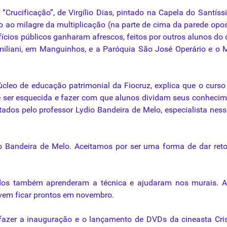
Crucificação”, de Virgílio Dias, pintado na Capela do Santíss
ão ao milagre da multiplicação (na parte de cima da parede opo
fícios públicos ganharam afrescos, feitos por outros alunos do 
Emiliani, em Manguinhos, e a Paróquia São José Operário e o
úcleo de educação patrimonial da Fiocruz, explica que o curso
e ser esquecida e fazer com que alunos dividam seus conheci
dos pelo professor Lydio Bandeira de Melo, especialista ness
do Bandeira de Melo. Aceitamos por ser uma forma de dar ret
ados também aprenderam a técnica e ajudaram nos murais. A
evem ficar prontos em novembro.
fazer a inauguração e o lançamento de DVDs da cineasta Cri