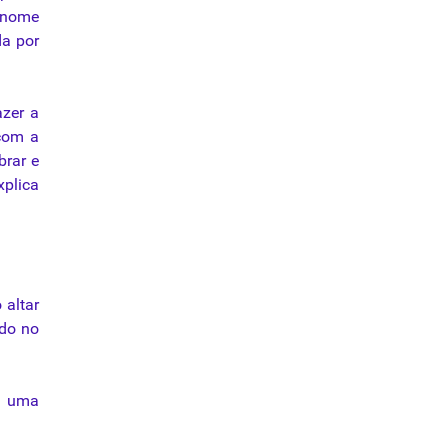
o nome
da por
azer a
 com a
brar e
xplica
 altar
ado no
e uma