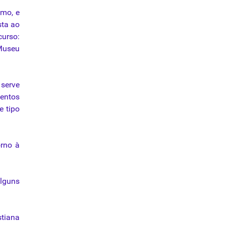
imo, e
sta ao
curso:
 Museu
 serve
mentos
e tipo
orno à
lguns
stiana