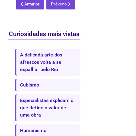
Artigo anterior: Papel colado e colagem
Próximo artigo: Nova objetividade
Anterior
Próximo
Curiosidades mais vistas
A delicada arte dos
afrescos volta a se
espalhar pelo Rio
Cubismo
Especialistas explicam o
que define o valor de
uma obra
Humanismo