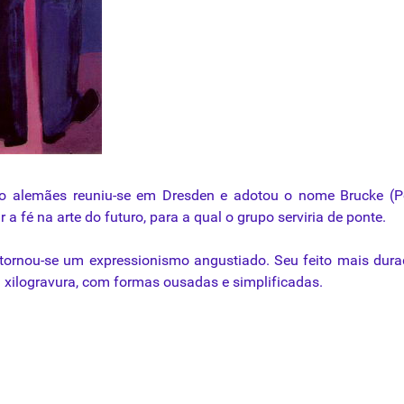
o
alemães
reuniu-se
em Dresden e
adotou
o
nome
Brucke
(P
r
a
fé
na
arte
do
futuro
,
para
a
qual
o
grupo
serviria
de ponte.
tornou-se um
expressionismo
angustiado. Seu feito mais dur
 a xilogravura, com formas ousadas e simplificadas.