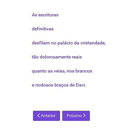
As
escrituras
definitivas
desfilam
no
palácio
da
cristandade
,
tão
dolorosamente
reais
quanto
as
veias
, nos
brancos
e
nodosos
braços
de
Davi
.
Artigo anterior: De um quadro chamado Berbere
Próximo artigo: Grafismo
Anterior
Próximo