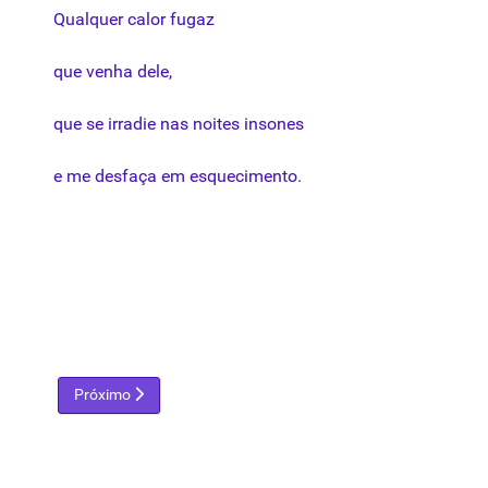
Qualquer
calor
fugaz
que
venha
dele,
que
se
irradie
nas
noites
insones
e me
desfaça
em
esquecimento
.
Próximo artigo: Miguel, Anjo
Próximo