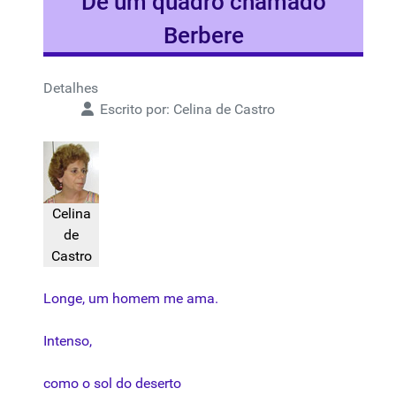
De um quadro chamado
Berbere
Detalhes
Escrito por:
Celina de Castro
Celina
de
Castro
Longe
, um
homem
me
ama
.
Intenso
,
como
o
sol
do
deserto