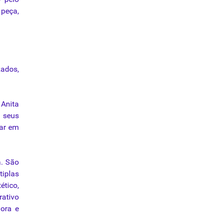
peça,
ados,
 Anita
r seus
 ar em
a. São
tiplas
ético,
rativo
dora e