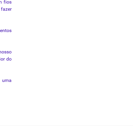
m fios
 fazer
mentos
 nosso
ior do
e uma