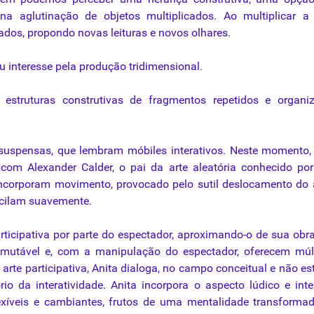
a aglutinação de objetos multiplicados. Ao multiplicar a 
ados, propondo novas leituras e novos olhares.
u interesse pela produção tridimensional.
estruturas construtivas de fragmentos repetidos e organiz
 suspensas, que lembram móbiles interativos. Neste momento,
 com Alexander Calder, o pai da arte aleatória conhecido po
 incorporam
movimento
, provocado pelo sutil deslocamento do
scilam suavemente.
articipativa por parte do espectador, aproximando-o de sua obr
 mutável e, com a manipulação do espectador, oferecem múl
arte participativa, Anita dialoga, no
campo
conceitual e não est
io da interatividade. Anita incorpora o aspecto lúdico e inte
lexíveis e cambiantes, frutos de uma mentalidade transforma