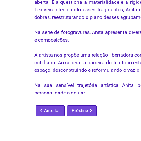
aberta. Ela questiona a materialidade e a rigid
flexíveis interligando esses fragmentos, Anit
dobras, reestruturando o plano desses agrupam
Na série de fotogravuras, Anita apresenta dive
e composições.
A artista nos propõe uma relação libertadora c
cotidiano. Ao superar a barreira do território 
espaço, desconstruindo e reformulando o vazio.
Na sua sensível trajetória artística Anit
personalidade singular.
Artigo anterior: Exposições fantasmas no exterior
Próximo artigo: 29a Bienal de Arte
Anterior
Próximo