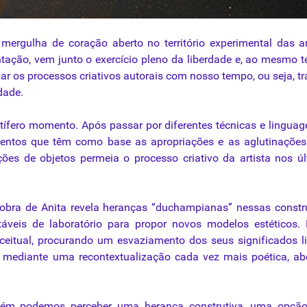
mergulha de coração aberto no território experimental das a
tação, vem junto o exercício pleno da liberdade e, ao mesmo 
zar os processos criativos autorais com nosso tempo, ou seja, tr
dade.
rutífero momento. Após passar por diferentes
técnicas
e linguag
mentos que têm como base as apropriações e as aglutinações
ões de objetos permeia o processo criativo da artista nos ú
 obra de Anita revela heranças “duchampianas” nessas const
rtáveis de laboratório para propor novos modelos estéticos.
itual, procurando um esvaziamento dos seus significados li
s mediante uma recontextualização cada vez mais poética, ab
mbém podemos perceber uma herança construtiva, uma opção