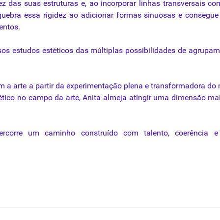
ez das suas estruturas e, ao incorporar linhas transversais co
a quebra essa rigidez ao adicionar formas sinuosas e consegue
entos.
rsos estudos estéticos das múltiplas possibilidades de agrupa
om a arte a partir da experimentação plena e transformadora do
estético no campo da arte, Anita almeja atingir uma dimensão ma
a percorre um caminho construído com talento, coerência 