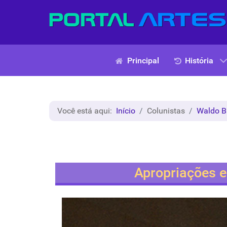
Principal
História
Você está aqui:
Início
Colunistas
Waldo B
Apropriações e