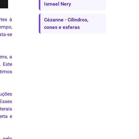
Ismael Nery
rtes à
Cézanne - Cilindros,
tempo,
cones e esferas
ata-se
ens, a
. Este
ltimos
ruções
 Esses
terais
erta e
 pelo