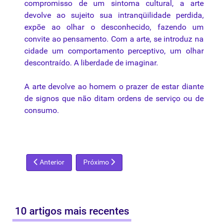
compromisso de um sintoma cultural, a
arte
devolve
ao
sujeito sua intranqüilidade perdida,
expõe
ao
olhar
o desconhecido, fazendo um
convite
ao
pensamento
. Com a
arte
, se introduz
na
cidade um comportamento perceptivo, um
olhar
descontraído. A liberdade de imaginar.
A
arte
devolve
ao
homem o prazer de estar diante
de signos
que
não ditam ordens de serviço
ou
de
consumo.
Artigo anterior: Bienal de Arte, uma discussão no ar
Próximo artigo: Rubem Valentim
Anterior
Próximo
10 artigos mais recentes