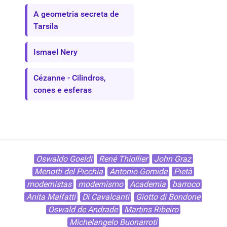
A geometria secreta de
Tarsila
Ismael Nery
Cézanne - Cilindros,
cones e esferas
Oswaldo Goeldi
René Thiollier
John Graz
Menotti del Picchia
Antonio Gomide
Pietà
modernistas
modernismo
Academia
barroco
Anita Malfatti
Di Cavalcanti
Giotto di Bondone
Oswald de Andrade
Martins Ribeiro
Michelangelo Buonarroti