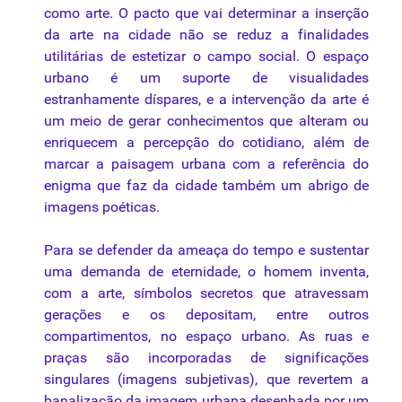
como
arte
. O pacto
que
vai determinar a inserção
da
arte
na
cidade não se reduz a finalidades
utilitárias de estetizar o campo social. O
espaço
urbano
é
um suporte de visualidades
estranhamente díspares, e a intervenção
da
arte
é
um meio de gerar conhecimentos
que
alteram
ou
enriquecem a percepção do cotidiano, além de
marcar a
paisagem
urbana
com a referência do
enigma
que
faz
da
cidade também um abrigo de
imagens poéticas.
Para se defender
da
ameaça do tempo e sustentar
uma
demanda de eternidade, o homem inventa,
com a
arte
, símbolos secretos
que
atravessam
gerações e os depositam, entre outros
compartimentos, no
espaço
urbano. As ruas e
praças
são
incorporadas de significações
singulares (imagens subjetivas),
que
revertem a
banalização
da
imagem
urbana
desenhada
por
um