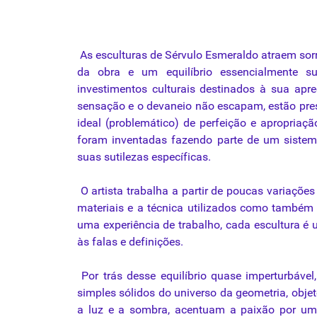
As
esculturas
de
Sérvulo
Esmeraldo
atraem
sor
da
obra
e um
equilíbrio
essencialmente
su
investimentos
culturais
destinados
à
sua
apr
sensação
e o
devaneio
não
escapam
,
estão
pre
ideal (problemático) de perfeição e apropriaç
foram inventadas fazendo parte de um sistema
suas sutilezas específicas.
O artista trabalha a partir de poucas variaçõ
materiais e a
técnica
utilizados como também
uma experiência de trabalho, cada escultura é 
às falas e definições.
Por trás desse
equilíbrio
quase
imperturbável
simples sólidos do universo
da
geometria, obje
a luz e a
sombra
, acentuam a
paixão
por uma