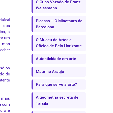
O Cubo Vazado de Franz
Weissmann
visível
Picasso – O Minotauro de
a
dos
Barcelona
ica
, a
por um
O Museu de Artes e
s, mas
Ofícios de Belo Horizonte
ceber
Autenticidade em arte
só os
Maurino Araujo
ado de
stente
Para que serve a arte?
A geometria secreta de
 mais
Tarsila
te com
puro e