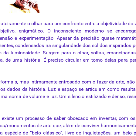
rateiramente
o
olhar
para
um
confronto
entre
a
objetividade
do
bjetivo
,
enigmático
. O
inconsciente
moderno
se
encarreg
eensão
e
experimentação
.
Apesar
da
precisão
quase
matemát
sentes
,
condensados
na
singularidade
dos sólidos inspirados 
ão
da
luminosidade. Surgem
para
o
olhar
, soltas, emancipada
, de uma história. É preciso circular em torno delas
para
per
es formais, mas intimamente entrosado com o fazer
da
arte,
não
 os dados
da
história.
Luz
e espaço se articulam como result
uma soma de volume e luz. Um silêncio estilizado e denso, resi
, existe um processo de saber obcecado em inventar, com os
tos/monumentos de arte que, além de conviver harmonicamen
 espécie de “belo clássico”, livre de inquietações, um belo 