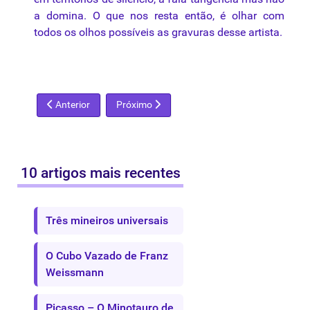
a domina. O
que
nos resta então, é olhar com
todos
os
olhos
possíveis as
gravuras
desse artista.
Artigo anterior: O que dizem as fotos
Próximo artigo: A fantasia estilizada dos sóli
Anterior
Próximo
10 artigos mais recentes
Três mineiros universais
O Cubo Vazado de Franz
Weissmann
Picasso – O Minotauro de