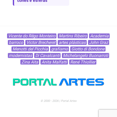
cones e esferas
Vicente do Rêgo Monteiro
Martins Ribeiro
Academia
barroco
Victor Brecheret
artes plásticas
John Graz
Menotti del Picchia
grafismo
Giotto di Bondone
modernistas
Di Cavalcanti
Michelangelo Buonarroti
Zina Aita
Anita Malfatti
René Thiollier
© 2000 - 2026 | Portal Artes