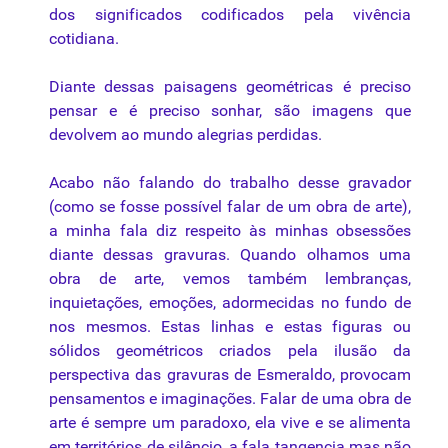
dos significados codificados pela vivência
cotidiana.
Diante dessas paisagens geométricas é preciso
pensar e é preciso sonhar, são
imagens
que
devolvem ao mundo alegrias perdidas.
Acabo não falando do
trabalho
desse
gravador
(
como
se fosse possível falar de um
obra
de arte),
a minha fala diz respeito às minhas obsessões
diante dessas
gravuras
. Quando olhamos
uma
obra
de arte, vemos também lembranças,
inquietações, emoções, adormecidas no fundo de
nos mesmos. Estas linhas e estas figuras
ou
sólidos geométricos criados pela ilusão
da
perspectiva
das
gravuras
de
Esmeraldo
, provocam
pensamentos e imaginações. Falar de
uma
obra
de
arte é sempre um paradoxo, ela vive e se alimenta
em territórios de silêncio, a fala tangencia
mas
não