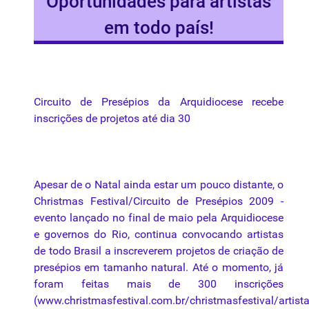
Oportunidades para artistas
em todo país!
Circuito
de
Presépios
da
Arquidiocese
recebe
inscrições
de
projetos
até
dia
30
Apesar
de o Natal
ainda
estar
um
pouco
distante
, o
Christmas Festival/
Circuito
de
Presépios
2009 -
evento
lançado
no final de
maio
pela
Arquidiocese
e
governos
do Rio, continua
convocando
artistas
de todo Brasil a inscreverem
projetos
de criação de
presépios em tamanho natural. Até o momento, já
foram feitas mais de 300
inscrições
(
www.christmasfestival.com.br
/christmasfestival/
artis