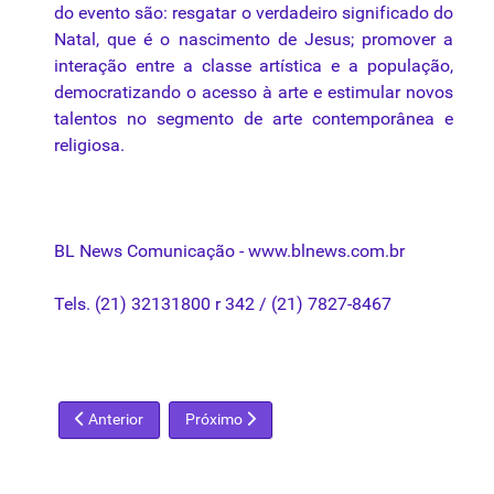
do
evento
são: resgatar o verdadeiro significado do
Natal, que é o nascimento de Jesus; promover a
interação entre a classe artística e a população,
democratizando o acesso à arte e estimular novos
talentos no segmento de arte contemporânea e
religiosa.
BL News Comunicação -
www.blnews.com.br
Tels. (21) 32131800 r 342 / (21) 7827-8467
Artigo anterior: Lei Rouanet
Próximo artigo: Contratção de profissionais
Anterior
Próximo