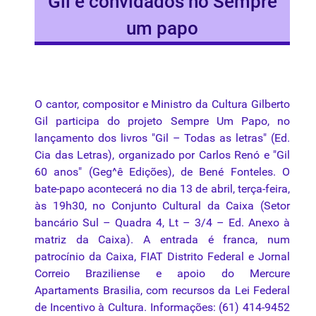
Gil e convidados no Sempre
um papo
O cantor, compositor e
Ministro
da
Cultura
Gilberto
Gil
participa
do
projeto
Sempre
Um
Papo
, no
lançamento
dos
livros
"Gil –
Todas
as
letras
" (Ed.
Cia
das
Letras
),
organizado
por
Carlos
Renó
e "Gil
60
anos
" (
Geg
^ê Edições), de Bené Fonteles. O
bate-papo acontecerá no dia 13 de abril, terça-feira,
às 19h30, no Conjunto Cultural
da
Caixa (Setor
bancário Sul – Quadra 4, Lt – 3/4 – Ed. Anexo à
matriz
da
Caixa). A entrada é franca, num
patrocínio
da
Caixa, FIAT Distrito Federal e Jornal
Correio Braziliense e apoio do Mercure
Apartaments Brasilia, com recursos
da
Lei Federal
de Incentivo à
Cultura
. Informações: (61) 414-9452