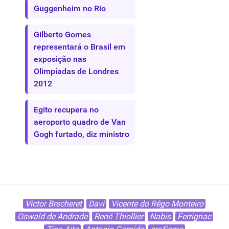
Guggenheim no Rio
Gilberto Gomes
representará o Brasil em
exposição nas
Olimpíadas de Londres
2012
Egito recupera no
aeroporto quadro de Van
Gogh furtado, diz ministro
Victor Brecheret
Davi
Vicente do Rêgo Monteiro
Oswald de Andrade
René Thiollier
Nabis
Ferrignac