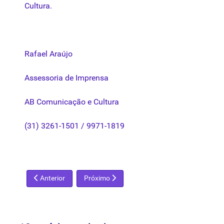
Cultura
.
Rafael Araújo
Assessoria de Imprensa
AB Comunicação e
Cultura
(31) 3261-1501 / 9971-1819
Artigo anterior: 50 anos da arte de Inos Corradin
Próximo artigo: Masp tenta superar dificuld
Anterior
Próximo