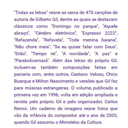
"
Todas
as
letras
" reúne as cerca de 470 canções de
autoria de
Gilberto
Gil, dentre as quais se destacam
clássicos como "Domingo no parque", "Aquele
abraço", "Cérebro eletrônico", "Expresso 2222",
"Refazenda", "Refavela", "Toda menina baiana",
"Não chore mais", "Se eu quiser falar com Deus",
"Drão", "Tempo rei", "A novidade", "A paz" e
"Parabolicamará". Além
das
letras
do próprio Gil,
incluem-se também composições feitas em
parceria com, entre outros, Caetano Veloso, Chico
Buarque e Milton Nascimento e versões que Gil fez
para músicas estrangeiras. O volume, publicado a
primeira vez em 1996, volta em edição ampliada e
revista pelo próprio Gil e pelo organizador, Carlos
Rennó. Um caderno de imagens reúne fotos que
vão
da
infância do compositor até o ano de 2003,
quando Gil assumiu o Ministério
da
Cultura
.