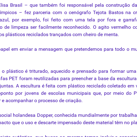
a Elisa Brasil – que também foi responsável pela construção d
mpicos – fez parceria com o cenógrafo Tejota Bastos na cr
 azul, por exemplo, foi feito com uma
tela
por fora e garraf
ro de limpeza ser facilmente reconhecido. O agito vermelho 
os plásticos reciclados trançados com cheiro de menta.
 papel em enviar a mensagem que pretendemos para todo o m
, o plástico é triturado, aquecido e prensado para formar um
fas PET foram reutilizadas para preencher a base da escultura
juntas. A escultura é feita com plástico reciclado coletado em 
ponto por jovens de escolas municipais que, por meio do P
r e acompanhar o processo de criação.
 social holandesa Dopper, conhecida mundialmente por trabalha
pacto que o uso e descarte impensado deste material têm no pl