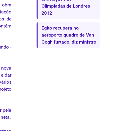
a obra
Olimpíadas de Londres
iação
2012
as de
contém
Egito recupera no
aeroporto quadro de Van
Gogh furtado, diz ministro
undo -
a nova
 e dar
vários
rojeto
r pela
aneta.