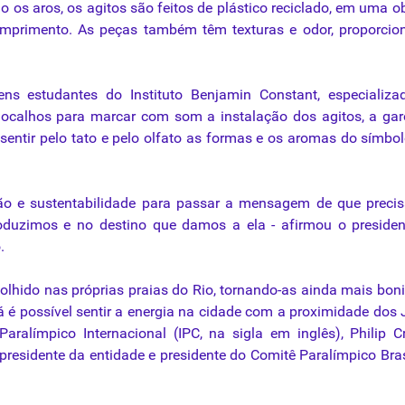
o os aros, os agitos são feitos de plástico reciclado, em uma o
 comprimento. As peças também têm
texturas
e odor, proporcio
ns estudantes do Instituto Benjamin Constant, especializa
hocalhos para marcar com som a instalação dos agitos, a ga
sentir pelo tato e pelo olfato as formas e os aromas do símbo
ão e sustentabilidade para passar a mensagem de que preci
roduzimos e no destino que damos a ela - afirmou o preside
.
 colhido nas próprias praias do Rio, tornando-as ainda mais boni
já é possível sentir a energia na cidade com a proximidade dos
aralímpico Internacional (IPC, na sigla em inglês), Philip C
residente da entidade e presidente do Comitê Paralímpico Bras