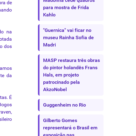
Madonna cede quadros
bra de
para mostra de Frida
nando
Kahlo
"Guernica" vai ficar no
do na
museu Rainha Sofia de
rotada
Madri
lo dos
MASP restaura três obras
do pintor holandês Frans
samos
Hals, em projeto
nte da
patrocinado pela
AkzoNobel
tas. É
 Jogos
Guggenheim no Rio
raven,
ileiro
Gilberto Gomes
representará o Brasil em
exposição nas