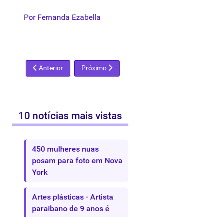
Por Fernanda Ezabella
Artigo anterior: Raridades de Aleijadinho vão a leilão no Rio
Próximo artigo: Revista Veredas chega ao fim
Anterior
Próximo
10 notícias mais vistas
450 mulheres nuas
posam para foto em Nova
York
Artes plásticas - Artista
paraibano de 9 anos é