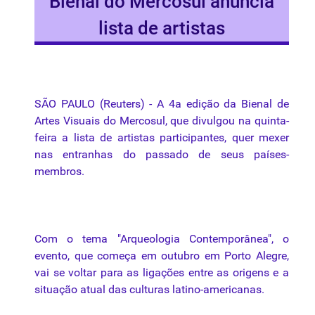
Bienal do Mercosul anuncia
lista de artistas
SÃO PAULO (Reuters) - A
4a
edição
da
Bienal
de
Artes
Visuais
do
Mercosul
,
que
divulgou
na
quinta-
feira
a
lista
de
artistas
participantes
,
quer
mexer
nas
entranhas
do
passado
de
seus
países-
membros.
Com o tema "Arqueologia Contemporânea", o
evento,
que
começa em outubro em Porto Alegre,
vai se voltar para as ligações entre as origens e a
situação atual das culturas latino-americanas.