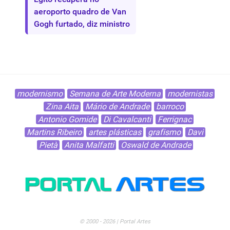
aeroporto quadro de Van
Gogh furtado, diz ministro
modernismo
Semana de Arte Moderna
modernistas
Zina Aita
Mário de Andrade
barroco
Antonio Gomide
Di Cavalcanti
Ferrignac
Martins Ribeiro
artes plásticas
grafismo
Davi
Pietà
Anita Malfatti
Oswald de Andrade
© 2000 - 2026 | Portal Artes