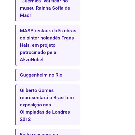
"Guernica" vai ficar no
museu Rainha Sofia de
Madri
MASP restaura três obras
do pintor holandês Frans
Hals, em projeto
patrocinado pela
AkzoNobel
Guggenheim no Rio
Gilberto Gomes
representará o Brasil em
exposição nas
Olimpíadas de Londres
2012
Egito recupera no