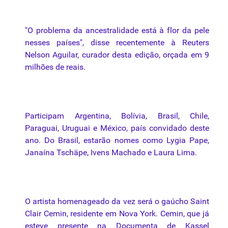
"O problema
da
ancestralidade está à flor
da
pele
nesses países", disse recentemente à Reuters
Nelson Aguilar, curador desta
edição
, orçada em 9
milhões de reais.
Participam Argentina, Bolívia, Brasil, Chile,
Paraguai, Uruguai e México, país convidado deste
ano. Do Brasil, estarão nomes como Lygia Pape,
Janaína Tschäpe, Ivens Machado e Laura Lima.
O artista homenageado
da
vez será o gaúcho Saint
Clair Cemin, residente em Nova York. Cemin,
que
já
esteve presente
na
Documenta de Kassel