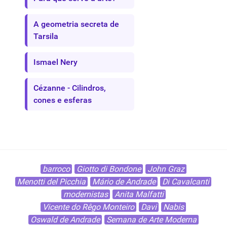
A geometria secreta de
Tarsila
Ismael Nery
Cézanne - Cilindros,
cones e esferas
barroco
Giotto di Bondone
John Graz
Menotti del Picchia
Mário de Andrade
Di Cavalcanti
modernistas
Anita Malfatti
Vicente do Rêgo Monteiro
Davi
Nabis
Oswald de Andrade
Semana de Arte Moderna