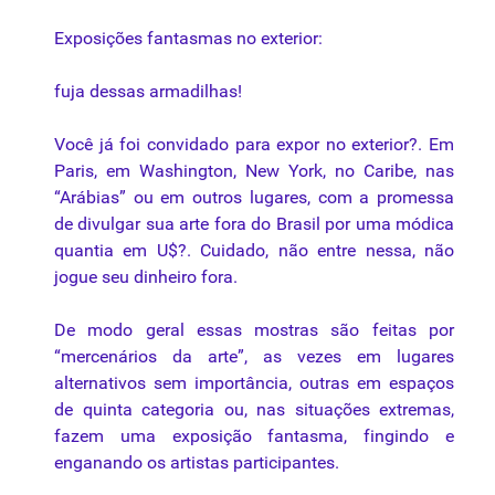
Exposições
fantasmas
no exterior:
fuja
dessas
armadilhas
!
Você
já
foi
convidado
para
expor
no exterior?. Em
Paris, em Washington, New York, no
Caribe
,
nas
“Arábias”
ou
em
outros
lugares
, com a
promessa
de
divulgar
sua
arte
fora
do
Brasil
por
uma
módica
quantia
em U$?.
Cuidado
,
não
entre
nessa
,
não
jogue
seu
dinheiro
fora
.
De
modo
geral
essas
mostras
são
feitas
por
“mercenários
da
arte”
, as
vezes
em
lugares
alternativos
sem
importância
,
outras
em
espaços
de
quinta
categoria
ou
,
nas
situações
extremas
,
fazem
uma
exposição
fantasma
,
fingindo
e
enganando
os
artistas
participantes
.