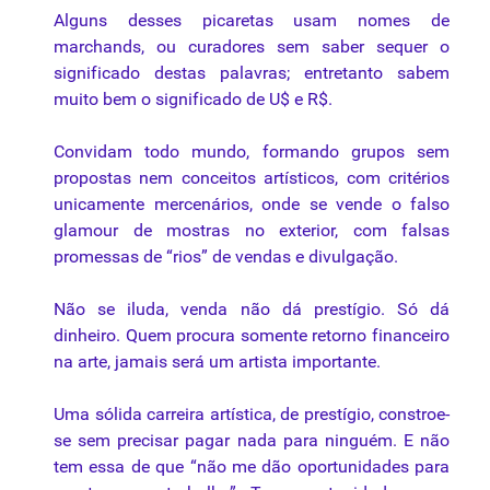
Alguns
desses
picaretas
usam
nomes
de
marchands
,
ou
curadores
sem
saber
sequer
o
significado
destas
palavras
;
entretanto
sabem
muito
bem
o
significado
de U$ e R$.
Convidam
todo
mundo
,
formando
grupos
sem
propostas
nem
conceitos
artísticos
, com
critérios
unicamente
mercenários
,
onde
se
vende
o
falso
glamour
de
mostras
no exterior, com
falsas
promessas
de
“rios”
de
vendas
e
divulgação
.
Não
se
iluda
,
venda
não
dá
prestígio
.
Só
dá
dinheiro
.
Quem
procura
somente
retorno
financeiro
na
arte
,
jamais
será
um
artista
importante
.
Uma
sólida
carreira
artística
, de
prestígio
,
constroe-
se
sem
precisar
pagar
nada
para
ninguém
. E
não
tem
essa
de
que
“não
me
dão
oportunidades
para