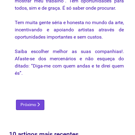
mostrar
meu
trabalho”
.
Tem
oportunidades
para
todos
,
sim
e de
graça
.
É
só
saber
onde
procurar
.
Tem
muita
gente
séria
e
honesta
no
mundo
da
arte
,
incentivando
e
apoiando
artistas
através
de
oportunidades
importantes
e
sem
custos
.
Saiba
escolher
melhor
as
suas
companhias
!.
Afaste-se
dos
mercenários
e
não
esqueça
do
ditado
:
“Diga-me
com
quem
andas
e
te
direi
quem
és”
.
Próximo artigo: Apropriações e Aglutinações de Anita Colli
Próximo
10 artigos mais recentes