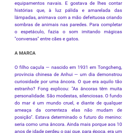
equipamentos navais. E gostava de lhes contar
histórias que, à
luz
pálida e amarelada das
lâmpadas, animava com a mão defeituosa criando
sombras
de animais nas paredes. Para completar
o espetáculo, fazia o som imitando mágicas
"conversas" entre cães e gatos.
A MARCA
O filho caçula — nascido em 1931 em Tongcheng,
província chinesa de Anhui — um dia demonstrou
curiosidade por uma âncora. O que era aquilo tão
estranho? Fong explicou: "As âncoras têm muita
personalidade. São modestas, silenciosas. O fundo
do mar é um mundo cruel, e diante de qualquer
ameaça da correnteza elas não mudam de
posição". Estava determinado o futuro do menino:
seria como uma âncora. Ainda mais porque aos 10
anos de idade perdeu o pai que, para época, era um