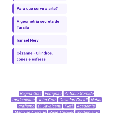
Para que serve a arte?
A geometria secreta de
Tarsila
Ismael Nery
Cézanne - Cilindros,
cones e esferas
Regina Graz
Ferrignac
Antonio Gomide
modernistas
John Graz
Oswaldo Goeldi
Nabis
grafismo
Di Cavalcanti
Pietà
Academia
Mário de Andrade
René Thiollier
modernismo