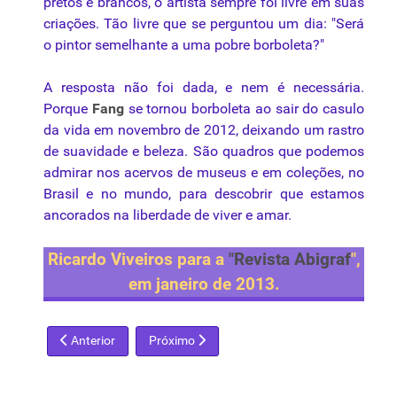
pretos e brancos, o artista sempre foi livre em suas
criações. Tão livre que se perguntou um dia: "Será
o pintor semelhante a uma pobre borboleta?"
A resposta não foi dada, e nem é necessária.
Porque
Fang
se tornou borboleta ao sair do casulo
da vida em novembro de 2012, deixando um rastro
de suavidade e beleza. São quadros que podemos
admirar nos acervos de museus e em coleções, no
Brasil e no mundo, para descobrir que estamos
ancorados na liberdade de viver e amar.
Ricardo Viveiros para a
"Revista Abigraf
",
em janeiro de 2013.
Artigo anterior: Mário Gruber - Entre o homem e o mito, o real e
Próximo artigo: Rugendas - O viajante que ret
Anterior
Próximo