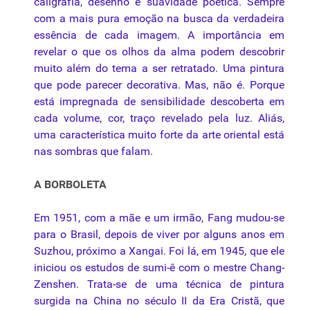
caligrafia, desenho e suavidade poética. Sempre
com a mais pura emoção na busca da verdadeira
essência de cada imagem. A importância em
revelar o que os olhos da alma podem descobrir
muito além do tema a ser retratado. Uma pintura
que pode parecer
decorativa
. Mas, não é. Porque
está impregnada de sensibilidade descoberta em
cada volume, cor, traço revelado pela luz. Aliás,
uma característica muito forte da arte oriental está
nas sombras que falam.
A BORBOLETA
Em 1951, com a mãe e um irmão, Fang mudou-se
para o Brasil, depois de viver por alguns anos em
Suzhou, próximo a Xangai. Foi lá, em 1945, que ele
iniciou os estudos de
sumi-ê
com o mestre Chang-
Zenshen. Trata-se de uma
técnica
de pintura
surgida na China no século II da Era Cristã, que