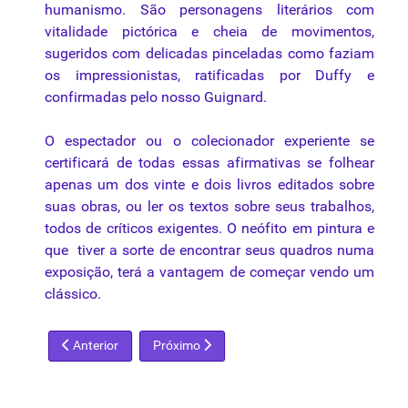
humanismo. São personagens literários com
vitalidade pictórica e cheia de
movimentos
,
sugeridos com delicadas pinceladas como faziam
os impressionistas, ratificadas por Duffy e
confirmadas pelo nosso Guignard.
O espectador ou o colecionador experiente se
certificará de todas essas afirmativas se folhear
apenas um dos vinte e dois livros editados sobre
suas obras, ou ler os textos sobre seus trabalhos,
todos de críticos exigentes. O neófito em pintura e
que
tiver a sorte de encontrar seus quadros numa
exposição, terá a vantagem de começar vendo um
clássico.
Artigo anterior: Arcângelo Ianelli – Ode ao Talento
Próximo artigo: A magia de Gauguin
Anterior
Próximo