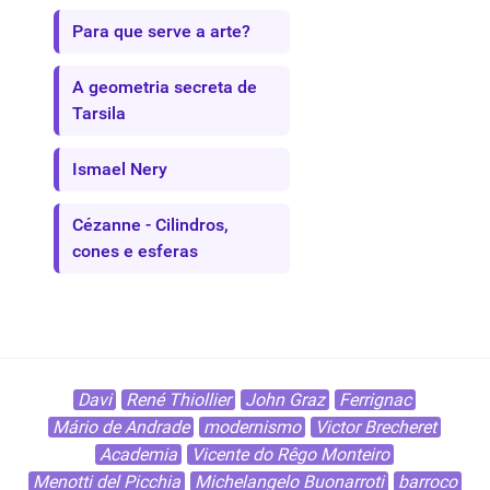
Para que serve a arte?
A geometria secreta de
Tarsila
Ismael Nery
Cézanne - Cilindros,
cones e esferas
Davi
René Thiollier
John Graz
Ferrignac
Mário de Andrade
modernismo
Victor Brecheret
Academia
Vicente do Rêgo Monteiro
Menotti del Picchia
Michelangelo Buonarroti
barroco