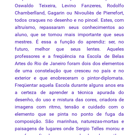
Oswaldo Teixeira, Levino Fanzeres, Rodolfo
Chamberlland, Gagarin ou Nivouliès de Pierrefort,
todos craques no desenho e no pincel. Estes, com
altruísmo, repassaram seus conhecimentos ao
aluno,
que
se tornou mais importante
que
seus
mestres. É essa a função do aprendiz: ser, no
futuro, melhor
que
seus lentes. Aqueles
professores e a freqüência na Escola de Belas
Artes do Rio de Janeiro foram dois dos elementos
de
uma
constelação
que
cresceu no país e no
exterior e
que
enobreceram o pintor-diplomata.
Freqüentar aquela Escola durante alguns anos era
a certeza de aprender a
técnica
apurada do
desenho, do uso e mistura das cores, criadora de
imagens com ritmo, tensão e cuidado com o
elemento
que
se pinta no ponto de fuga da
composição
. São marinhas, naturezas-mortas e
paisagens de lugares onde Sergio Telles morou e