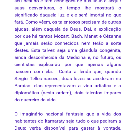
seu destino e tem condições de auxiliá-lo a seguir
suas desventuras, o tempo lhe mostrará o
significado daquela luz e ele será imortal no
que
fará. Como vêem, os
talentosos
precisam de outras
ajudas, além daquela de Deus. Daí, a explicação
por
que
há tantos Mozart, Bach, Manet e Cézanne
que
jamais serão conhecidos nem terão a sorte
destes.
Esta talvez seja
uma
glândula congênita,
ainda desconhecida da Medicina e, no futuro, os
cientistas explicarão por
que
apenas alguns
nascem com ela.
Conta a lenda
que
, quando
Sergio Telles nasceu, duas luzes se acederam no
Paraíso: elas representavam a vida artística e a
diplomática (nesta ordem), dois talentos ímpares
do guerreiro da vida.
O imaginário nacional fantasia
que
a vida dos
habitantes do Itamaraty seja tudo o
que
pediram a
Deus: verba disponível para gastar à vontade,