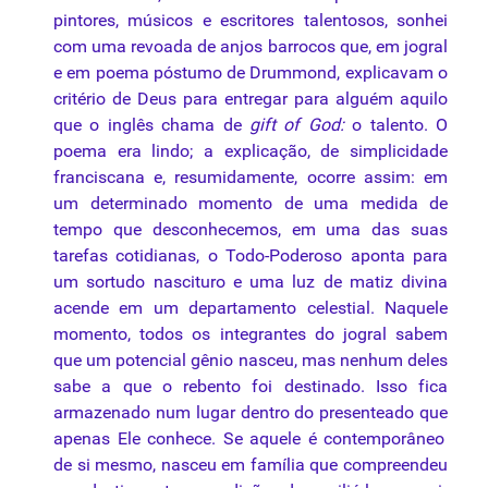
pintores
,
músicos
e
escritores
talentosos
,
sonhei
com
uma
revoada
de
anjos
barrocos
que
, em
jogral
e em
poema
póstumo
de Drummond,
explicavam
o
critério
de Deus para entregar para alguém aquilo
que
o inglês chama de
gift of God:
o talento. O
poema
era lindo; a explicação, de simplicidade
franciscana e, resumidamente, ocorre assim: em
um determinado momento de
uma
medida de
tempo
que
desconhecemos, em
uma
das suas
tarefas cotidianas, o Todo-Poderoso aponta para
um sortudo nascituro e
uma
luz
de
matiz
divina
acende em um departamento celestial. Naquele
momento, todos os integrantes do
jogral
sabem
que
um potencial gênio nasceu, mas nenhum deles
sabe a
que
o rebento foi destinado. Isso fica
armazenado num lugar dentro do presenteado
que
apenas Ele conhece. Se aquele é contemporâneo
de si mesmo, nasceu em família
que
compreendeu