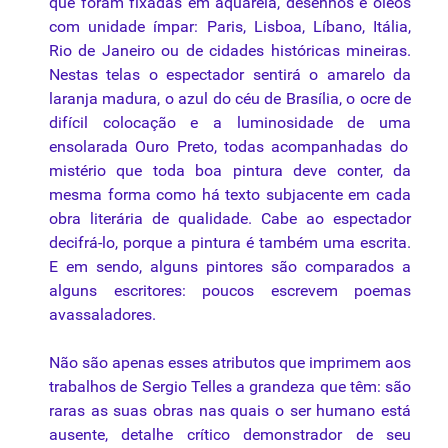
que
foram fixadas em aquarela, desenhos e óleos
com unidade ímpar: Paris, Lisboa, Líbano, Itália,
Rio de Janeiro ou de cidades históricas mineiras.
Nestas telas o espectador sentirá o amarelo da
laranja madura, o azul do céu de Brasília, o ocre de
difícil colocação e a luminosidade de
uma
ensolarada Ouro Preto, todas acompanhadas do
mistério
que
toda boa pintura deve conter, da
mesma forma como há texto subjacente em cada
obra literária de
qualidade
. Cabe ao espectador
decifrá-lo, porque a pintura é também
uma
escrita.
E em sendo, alguns
pintores
são comparados a
alguns
escritores
: poucos escrevem poemas
avassaladores.
Não são apenas esses atributos
que
imprimem aos
trabalhos de Sergio Telles a grandeza
que
têm: são
raras as suas obras nas quais o ser humano está
ausente, detalhe crítico demonstrador de seu