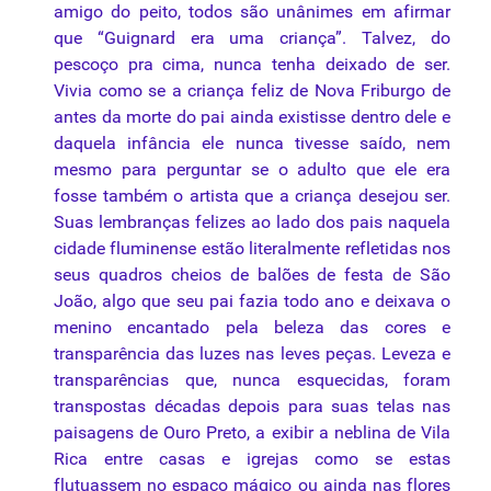
amigo do peito, todos são unânimes em afirmar
que “Guignard era uma criança”. Talvez, do
pescoço pra cima, nunca tenha deixado de ser.
Vivia como se a criança feliz de Nova Friburgo de
antes
da
morte
do pai ainda existisse dentro dele e
daquela infância ele nunca tivesse saído,
nem
mesmo para perguntar se o adulto que ele era
fosse também o
artista
que a criança desejou ser.
Suas lembranças felizes ao lado dos pais naquela
cidade fluminense estão literalmente refletidas nos
seus quadros cheios de balões de festa de São
João, algo que seu pai fazia todo ano e deixava o
menino encantado pela beleza das cores e
transparência das luzes nas leves peças. Leveza e
transparências que, nunca esquecidas, foram
transpostas décadas depois para suas telas nas
paisagens de Ouro Preto, a exibir a neblina de Vila
Rica entre casas e igrejas como se estas
flutuassem no espaço mágico ou ainda nas flores