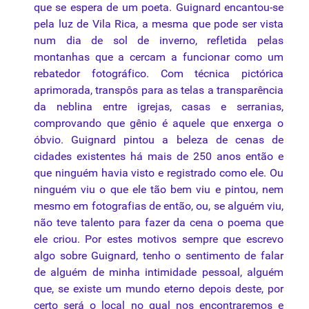
que se espera de um poeta.
Guignard
encantou-se
pela
luz
de Vila Rica, a mesma que pode ser vista
num dia de sol de inverno, refletida pelas
montanhas que a cercam a funcionar como um
rebatedor fotográfico. Com técnica pictórica
aprimorada, transpôs para as telas a transparência
da
neblina entre igrejas, casas e serranias,
comprovando que gênio é aquele que enxerga o
óbvio.
Guignard
pintou a beleza de cenas de
cidades existentes há mais de 250 anos então e
que ninguém havia visto e registrado como ele. Ou
ninguém viu o que ele tão bem viu e pintou,
nem
mesmo em fotografias de então, ou, se alguém viu,
não
teve talento para fazer
da
cena o poema que
ele criou.
Por
estes motivos sempre que escrevo
algo sobre
Guignard
, tenho o sentimento de falar
de alguém de minha intimidade pessoal, alguém
que, se existe um mundo eterno depois deste, por
certo será o local no qual nos encontraremos e