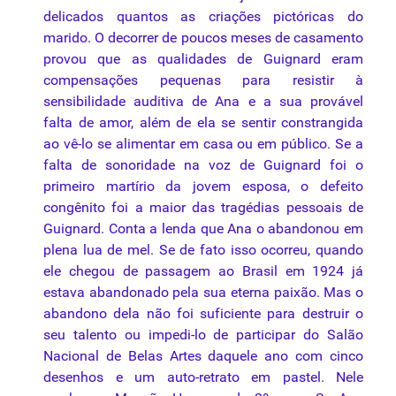
delicados quantos as criações pictóricas do
marido. O decorrer de poucos meses de casamento
provou que as
qualidades
de
Guignard
eram
compensações pequenas para resistir à
sensibilidade auditiva de Ana e a
sua
provável
falta de amor, além de ela se sentir constrangida
ao vê-lo se alimentar em casa ou em público. Se a
falta de sonoridade
na
voz de
Guignard
foi o
primeiro martírio
da
jovem esposa, o defeito
congênito foi a maior das tragédias pessoais de
Guignard
. Conta a lenda que Ana o abandonou em
plena lua de mel. Se de fato
isso
ocorreu, quando
ele chegou de passagem ao Brasil em 1924 já
estava abandonado pela
sua
eterna
paixão
. Mas o
abandono dela
não
foi suficiente para destruir o
seu talento ou impedi-lo de participar do Salão
Nacional de Belas Artes daquele ano com cinco
desenhos e um auto-retrato em pastel. Nele