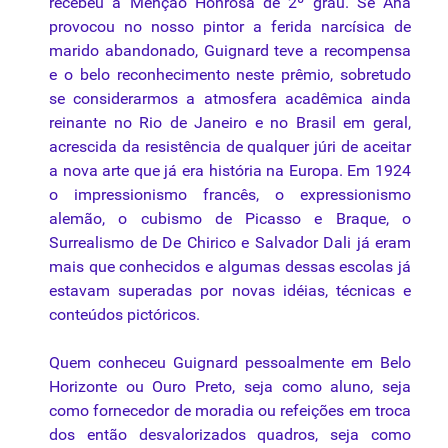
recebeu a Menção Honrosa de 2º grau. Se Ana
provocou no nosso
pintor
a ferida narcísica de
marido abandonado,
Guignard
teve a recompensa
e o belo reconhecimento neste prêmio, sobretudo
se considerarmos a atmosfera acadêmica ainda
reinante no Rio de Janeiro e no Brasil em geral,
acrescida
da
resistência de qualquer júri de aceitar
a nova arte que já era história
na
Europa. Em 1924
o impressionismo francês, o expressionismo
alemão, o cubismo de Picasso e Braque, o
Surrealismo de De Chirico e Salvador Dali já eram
mais que conhecidos e algumas dessas escolas já
estavam superadas por novas idéias,
técnicas
e
conteúdos pictóricos.
Quem conheceu
Guignard
pessoalmente
em Belo
Horizonte ou Ouro Preto, seja como aluno, seja
como fornecedor de moradia ou refeições em troca
dos então desvalorizados quadros, seja como