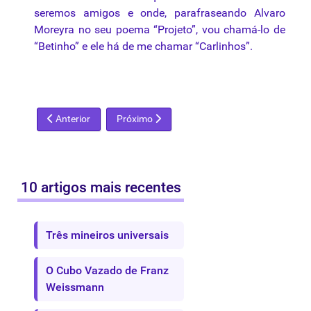
seremos amigos e onde, parafraseando Alvaro
Moreyra no seu poema “Projeto”, vou chamá-lo de
“Betinho” e ele há de me chamar “Carlinhos”.
Artigo anterior: Miguel Gontijo - Prêmio Mário Pedrosa de 20
Próximo artigo: Autenticidade em arte
Anterior
Próximo
10 artigos mais recentes
Três mineiros universais
O Cubo Vazado de Franz
Weissmann