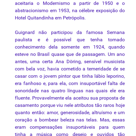
aceitaria o Modernismo a partir de 1950 e o
abstracionismo
em 1953,
na
célebre exposição do
Hotel Quitandinha em Petrópolis.
Guignard
não
participou
da
famosa Semana
paulista e é possível que tenha tomado
conhecimento dela somente em 1924, quando
esteve no Brasil quase que de passagem. Um ano
antes, uma certa Ana Döring, sensível musicista
com bela voz, havia cometido a temeridade de se
casar com o jovem
pintor
que tinha lábio leporino,
era fanhoso e, para ela, com insuportável falta de
sonoridade nas quatro línguas nas quais ele era
fluente. Provavelmente ela aceitou
sua
proposta de
casamento porque viu nele atributos tão raros hoje
quanto então: amor, generosidade, altruísmo e um
coração a bombear beleza nas
telas
. Mas, essas
eram compensações insuportáveis para quem
tinha a música como desejo e ouvidos tão