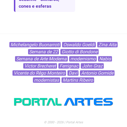
cones e esferas
Michelangelo Buonarroti
Oswaldo Goeldi
Zina Aita
Semana de 22
Giotto di Bondone
Semana de Arte Moderna
modernismo
Nabis
Victor Brecheret
Ferrignac
John Graz
Vicente do Rêgo Monteiro
Davi
Antonio Gomide
modernistas
Martins Ribeiro
© 2000 - 2026 | Portal Artes