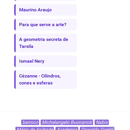
Maurino Araujo
Para que serve a arte?
A geometria secreta de
Tarsila
Ismael Nery
Cézanne - Cilindros,
cones e esferas
barroco
Michelangelo Buonarroti
Nabis
Mário de Andrade
Academia
Oswaldo Goeldi