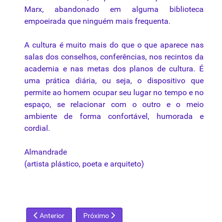
Marx, abandonado em alguma biblioteca
empoeirada que ninguém mais frequenta.
A cultura é muito mais do que o que aparece nas
salas dos conselhos, conferências, nos recintos da
academia e nas metas dos planos de cultura. É
uma prática diária, ou seja, o dispositivo que
permite ao homem ocupar seu lugar no tempo e no
espaço, se relacionar com o outro e o meio
ambiente de forma confortável, humorada e
cordial.
Almandrade
(artista plástico, poeta e arquiteto)
Artigo anterior: Monumentos públicos: Abandono e depredaç
Próximo artigo: Bienal de Arte, uma discussão
Anterior
Próximo