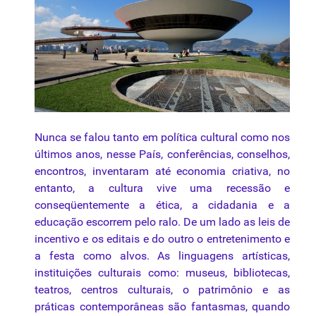
Nunca se falou tanto em política cultural como nos
últimos anos, nesse País, conferências, conselhos,
encontros, inventaram até economia criativa, no
entanto, a cultura vive uma recessão e
conseqüentemente a ética, a cidadania e a
educação escorrem pelo ralo. De um lado as leis de
incentivo e os editais e do outro o entretenimento e
a festa como alvos. As linguagens artísticas,
instituições culturais como: museus, bibliotecas,
teatros, centros culturais, o patrimônio e as
práticas contemporâneas são fantasmas, quando