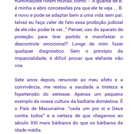
humilhações foram muitas, como: - “A guarda de B.
é minha e abro concessões pra que ele te veja ... B.
é novo e pode se adaptar bem a uma vida sem pai.
talvez eu faça valer de fato essa proibição judicial
de ele não poder te ver...” Pensei, uso do aparato de
proteção para tirar partido e manifestar o
descontrole emocional? Longe de mim fazer
qualquer diagnóstico. Sem o princípio da
imparcialidade, é difícil provar que elefante não
voa.
Sete anos depois, renunciei ao meu afeto e a
convivência, me restou a saudade a tristeza e
hipertensão do estresse. Apenas um pequeno
exemplo da nossa cultura da barbárie doméstica. É
o País de Macunaíma: “cada um por si e Deus
contra todos” e a certeza de que chegamos ao
século XXI mais bárbaros do que os bárbaros da
idade média.