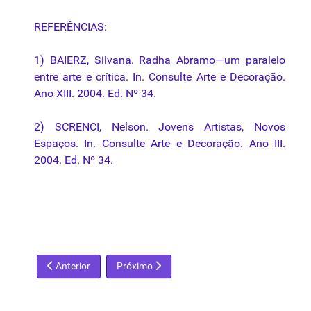
REFERÊNCIAS:
1) BAIERZ, Silvana. Radha Abramo—um paralelo
entre arte e crítica. In. Consulte Arte e Decoração.
Ano XIII. 2004. Ed. Nº 34.
2) SCRENCI, Nelson. Jovens Artistas, Novos
Espaços. In. Consulte Arte e Decoração. Ano III.
2004. Ed. Nº 34.
Artigo anterior: Modelo de gestão personalista ameaça futuro
Próximo artigo: O Paraíso Encantado de Cla
Anterior
Próximo