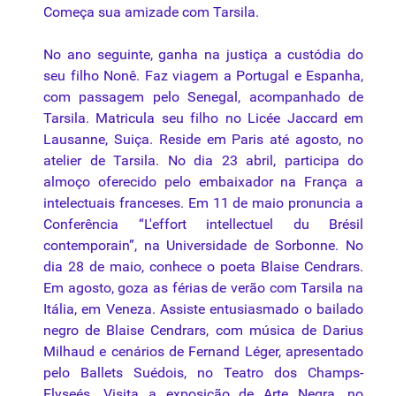
Começa sua amizade com Tarsila.
No ano seguinte, ganha na justiça a custódia do
seu filho Nonê. Faz viagem a Portugal e Espanha,
com passagem pelo Senegal, acompanhado de
Tarsila. Matricula seu filho no Licée Jaccard em
Lausanne, Suiça. Reside em Paris até agosto, no
atelier de Tarsila. No dia 23 abril, participa do
almoço oferecido pelo embaixador na França a
intelectuais franceses. Em 11 de maio pronuncia a
Conferência “L'effort intellectuel du Brésil
contemporain”, na Universidade de Sorbonne. No
dia 28 de maio, conhece o poeta Blaise Cendrars.
Em agosto, goza as férias de verão com Tarsila na
Itália, em Veneza. Assiste entusiasmado o bailado
negro de Blaise Cendrars, com música de Darius
Milhaud e cenários de Fernand Léger, apresentado
pelo Ballets Suédois, no Teatro dos Champs-
Elyseés. Visita a exposição de Arte Negra, no