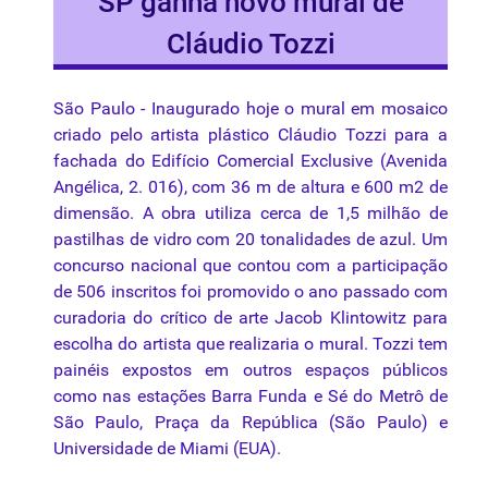
SP ganha novo mural de
Cláudio Tozzi
São Paulo -
Inaugurado
hoje
o
mural
em
mosaico
criado
pelo
artista
plástico
Cláudio
Tozzi
para
a
fachada
do
Edifício
Comercial
Exclusive (
Avenida
Angélica
, 2. 016), com 36 m de
altura
e 600
m2
de
dimensão
. A
obra
utiliza
cerca
de 1,5
milhão
de
pastilhas
de
vidro
com 20
tonalidades
de
azul
. Um
concurso
nacional
que
contou
com a
participação
de 506
inscritos
foi
promovido
o
ano
passado
com
curadoria
do
crítico
de
arte
Jacob
Klintowitz
para
escolha
do
artista
que
realizaria
o mural.
Tozzi
tem
painéis
expostos
em
outros
espaços
públicos
como
nas
estações
Barra
Funda
e
Sé
do
Metrô
de
São Paulo,
Praça
da
República
(São Paulo) e
Universidade
de Miami (
EUA
).