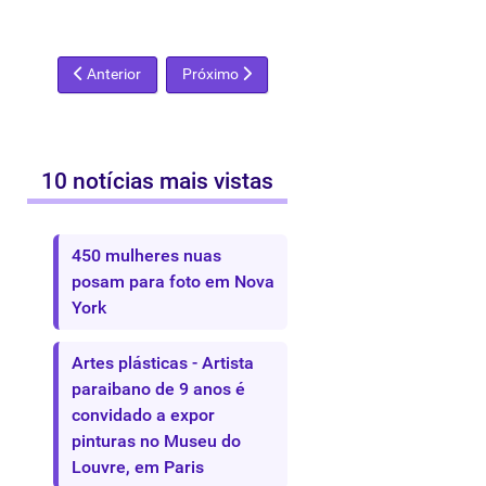
Artigo anterior: MAM organiza mostras sobre 450 anos de Sã
Próximo artigo: Escultor Fred Sandback se su
Anterior
Próximo
10 notícias mais vistas
450 mulheres nuas
posam para foto em Nova
York
Artes plásticas - Artista
paraibano de 9 anos é
convidado a expor
pinturas no Museu do
Louvre, em Paris