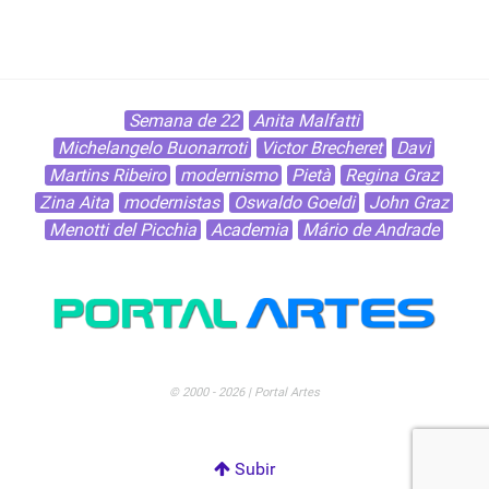
Semana de 22
Anita Malfatti
Michelangelo Buonarroti
Victor Brecheret
Davi
Martins Ribeiro
modernismo
Pietà
Regina Graz
Zina Aita
modernistas
Oswaldo Goeldi
John Graz
Menotti del Picchia
Academia
Mário de Andrade
© 2000 - 2026 | Portal Artes
Subir