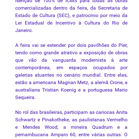
isenção
de 100% de
ICMS
para
todas
as
obras
comercializadas
dentro
da
feira
,
da
Secretaria
de
Estado
de
Cultura
(SEC), e
patrocínio
por
meio
da
Lei
Estadual
de
Incentivo
à
Cultura
do Rio de
Janeiro.
A
feira
vai
se
estender
por
dois
pavilhões
do
Píer
,
tendo
como
grande
atrativo
a
exposição
de
obras
que
vão
da
vanguarda
modernista
à
arte
contemporânea
, em
espaços
ocupados
por
galerias
atuantes
no
cenário
mundial
.
Entre
elas
,
estão
a
americana
Magnan
Metz, a
alemã
Crone, a
australiana
Tristian
Koenig e a
portuguesa
Mario
Sequeira
.
No
rol
das
brasileiras
,
participam
as
cariocas
Anita
Schwartz e
Pinakotheke
, as
paulistanas
Vermelho
e Mendes Wood, a
mineira
Quadrum
e a
pernambucana
Amparo
60,
entre
várias
outras
. O