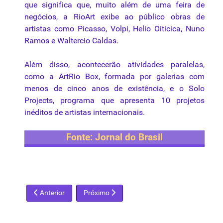
que
significa
que
,
muito
além
de
uma
feira
de
negócios
, a
RioArt
exibe
ao
público
obras
de
artistas
como
Picasso,
Volpi
,
Helio
Oiticica
,
Nuno
Ramos e
Waltercio
Caldas
.
Além
disso
,
acontecerão
atividades
paralelas
,
como
a
ArtRio
Box,
formada
por
galerias
com
menos
de
cinco
anos
de
existência
, e o Solo
Projects,
programa
que
apresenta
10
projetos
inéditos
de
artistas
internacionais
.
Fonte
:
Jornal
do
Brasil
Artigo anterior: Roberto Camasmie pinta mural com rosto de 
Próximo artigo: Fundação de Cultura (FCMS),
Anterior
Próximo