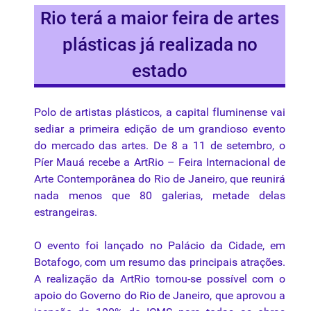
Rio terá a maior feira de artes
plásticas já realizada no
estado
Polo de
artistas
plásticos
, a capital
fluminense
vai
sediar
a
primeira
edição
de um grandioso
evento
do
mercado
das
artes
. De 8 a 11 de
setembro
, o
Píer
Mauá
recebe
a
ArtRio
–
Feira
Internacional
de
Arte
Contemporânea
do Rio de Janeiro,
que
reunirá
nada
menos
que
80
galerias
,
metade
delas
estrangeiras
.
O
evento
foi
lançado
no
Palácio
da
Cidade
, em
Botafogo
, com um
resumo
das
principais
atrações
.
A
realização
da
ArtRio
tornou-se
possível
com o
apoio
do
Governo
do Rio de Janeiro,
que
aprovou
a