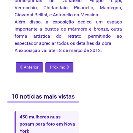
obras-primas de Donatello, Filippo Lippi,
Verrocchio, Ghirlandaio, Pisanello, Mantegna,
Giovanni Bellini, e Antonello da Messina.
Além disso, a exposição dedica um espaço
importante a bustos de mármore e bronze, outra
forma artística do retrato, permitindo ao
espectador apreciar todos os detalhes da obra.
A exposição vai até 18 de março de 2012.
Artigo anterior: MAM-BA traz recorte da produção de Almand
Próximo artigo: Museus abrem com horários e
Anterior
Próximo
10 notícias mais vistas
450 mulheres nuas
posam para foto em Nova
York