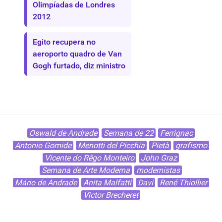
Olimpíadas de Londres
2012
Egito recupera no
aeroporto quadro de Van
Gogh furtado, diz ministro
Oswald de Andrade
Semana de 22
Ferrignac
Antonio Gomide
Menotti del Picchia
Pietà
grafismo
Vicente do Rêgo Monteiro
John Graz
Semana de Arte Moderna
modernistas
Mário de Andrade
Anita Malfatti
Davi
René Thiollier
Victor Brecheret