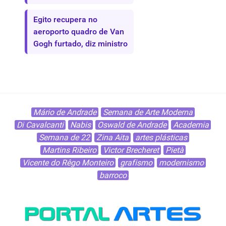
Egito recupera no
aeroporto quadro de Van
Gogh furtado, diz ministro
Mário de Andrade
Semana de Arte Moderna
Di Cavalcanti
Nabis
Oswald de Andrade
Academia
Semana de 22
Zina Aita
artes plásticas
Martins Ribeiro
Victor Brecheret
Pietà
Vicente do Rêgo Monteiro
grafismo
modernismo
barroco