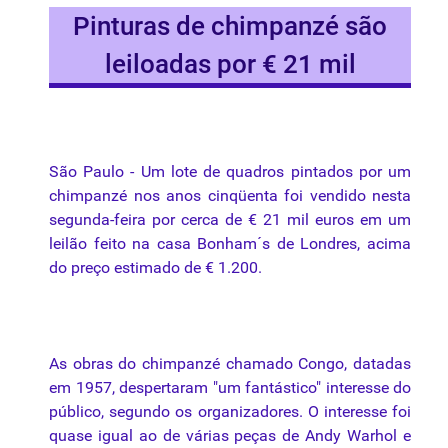
Pinturas de chimpanzé são
leiloadas por € 21 mil
São Paulo - Um
lote
de
quadros
pintados
por
um
chimpanzé
nos
anos
cinqüenta
foi
vendido
nesta
segunda-feira
por
cerca
de € 21 mil
euros
em um
leilão
feito
na
casa Bonham´s de
Londres
,
acima
do
preço
estimado
de € 1.200.
As obras do
chimpanzé
chamado Congo, datadas
em 1957, despertaram "um fantástico" interesse do
público, segundo os organizadores. O interesse
foi
quase igual ao de várias peças de Andy Warhol e