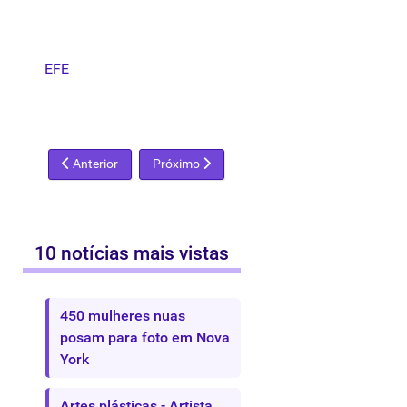
EFE
Artigo anterior: Conflito mantém museu de Bagdá fechado
Próximo artigo: Christie´s fará maior leilão 
Anterior
Próximo
10 notícias mais vistas
450 mulheres nuas
posam para foto em Nova
York
Artes plásticas - Artista