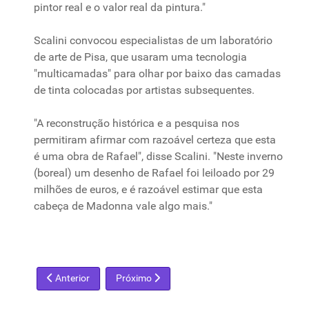
pintor real e o valor real
da
pintura."
Scalini convocou especialistas de um laboratório
de arte de Pisa,
que
usaram
uma
tecnologia
"multicamadas" para olhar
por
baixo das camadas
de tinta colocadas
por
artistas subsequentes.
"A reconstrução histórica e a pesquisa nos
permitiram afirmar com razoável certeza
que
esta
é
uma
obra de Rafael", disse Scalini. "Neste inverno
(boreal) um desenho de Rafael
foi
leiloado
por
29
milhões de euros, e
é
razoável estimar
que
esta
cabeça
de Madonna vale algo mais."
Artigo anterior: SP-Arte foi um sucesso de vendas, diz Fernan
Próximo artigo: Exposição em Itu-SP reúne 2
Anterior
Próximo