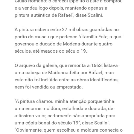
Giulio Romano: o cardeal Ippolito d'Este a comprou
e a vendeu logo depois, mantendo apenas a
pintura autêntica de Rafael", disse Scalini.
A pintura estava entre 27 mil obras guardadas no
porão
do
museu
que
pertence à família Este, a qual
governou o ducado de Modena durante quatro
séculos, até meados do
século
19.
O arquivo
da
galeria,
que
remonta a 1663, listava
uma
cabeça
de Madonna feita
por
Rafael,
mas
esta não
foi
incluída entre as obras identificadas,
nem
foi
vendida ou emprestada.
"A pintura chamou minha atenção porque tinha
uma
enorme moldura, entalhada e dourada, de
altíssimo valor, certamente não apropriada para
uma
cópia
banal do
século
19", disse Scalini.
"Obviamente, quem escolheu a moldura conhecia o