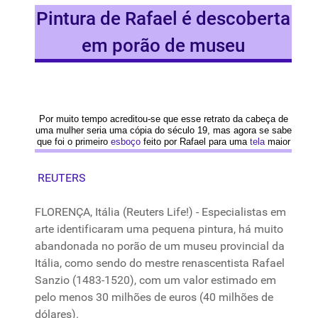
Pintura de Rafael é descoberta
em porão de museu
Por
muito
tempo
acreditou-se
que
esse
retrato
da
cabeça
de
uma
mulher
seria
uma
cópia
do
século
19,
mas
agora se
sabe
que
foi
o
primeiro
esboço
feito
por
Rafael para
uma
tela
maior
REUTERS
FLORENÇA, Itália (Reuters Life!) - Especialistas em
arte identificaram
uma
pequena pintura, há
muito
abandonada no
porão
de um
museu
provincial
da
Itália, como sendo do mestre renascentista Rafael
Sanzio (1483-1520), com um valor estimado em
pelo menos 30 milhões de euros (40 milhões de
dólares).