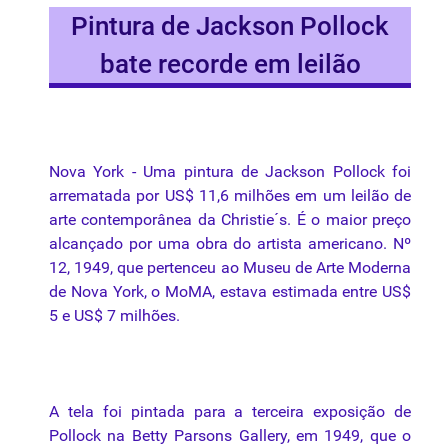
Pintura de Jackson Pollock
bate recorde em leilão
Nova York -
Uma
pintura
de Jackson
Pollock
foi
arrematada
por
US$ 11,6
milhões
em um
leilão
de
arte
contemporânea
da
Christie´s.
É
o
maior
preço
alcançado
por
uma
obra
do
artista
americano
. Nº
12, 1949,
que
pertenceu
ao
Museu
de
Arte
Moderna
de Nova York, o
MoMA
,
estava
estimada
entre
US$
5 e US$ 7
milhões
.
A
tela
foi
pintada
para
a
terceira
exposição
de
Pollock
na
Betty Parsons Gallery, em 1949,
que
o