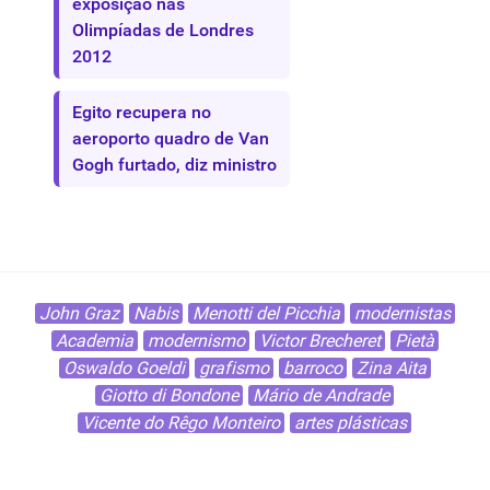
exposição nas
Olimpíadas de Londres
2012
Egito recupera no
aeroporto quadro de Van
Gogh furtado, diz ministro
John Graz
Nabis
Menotti del Picchia
modernistas
Academia
modernismo
Victor Brecheret
Pietà
Oswaldo Goeldi
grafismo
barroco
Zina Aita
Giotto di Bondone
Mário de Andrade
Vicente do Rêgo Monteiro
artes plásticas