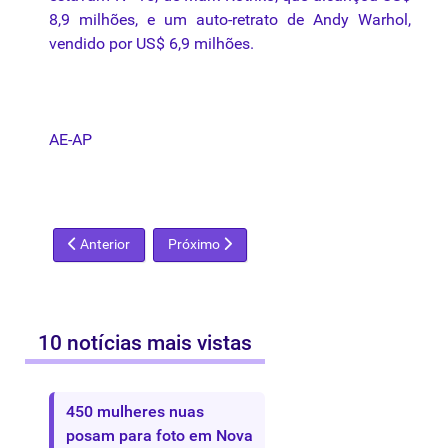
8,9
milhões
, e um auto-retrato de Andy Warhol,
vendido
por
US$ 6,9
milhões
.
AE-AP
Artigo anterior: Livro e exposições lembram a Missão Frances
Próximo artigo: Programa leva menor da Feb
Anterior
Próximo
10 notícias mais vistas
450 mulheres nuas
posam para foto em Nova