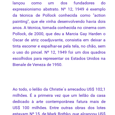
lançou
como
um dos
fundadores
do
expressionismo
abstrato
. Nº 12, 1949 é exemplo
da
técnica
de
Pollock
conhecida
como
"action
painting",
que
ele vinha desenvolvendo havia dois
anos. A técnica, tornada conhecida no cinema com
Pollock
, de 2000,
que
deu a Marcia Gay Harden o
Oscar de atriz coadjuvante, consistia em deixar a
tinta escorrer e espalhar-se pela
tela
, no chão, sem
o uso do pincel. Nº 12, 1949
foi
um dos quadros
escolhidos
para
representar os Estados Unidos
na
Bienale de Veneza de 1950.
Ao todo, o
leilão
da
Christie´s arrecadou US$ 102,1
milhões
.
É
a primeira vez
que
um
leilão
da
casa
dedicado à
arte
contemporânea
fatura mais de
US$ 100
milhões
. Entre outras obras dos lotes
estavam Nº 15, de Mark Rothko,
que
alcançou US$