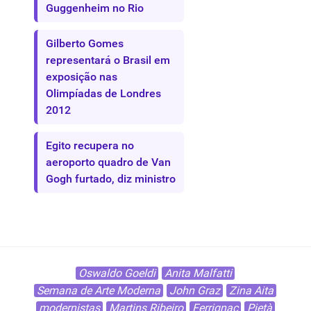
Guggenheim no Rio
Gilberto Gomes
representará o Brasil em
exposição nas
Olimpíadas de Londres
2012
Egito recupera no
aeroporto quadro de Van
Gogh furtado, diz ministro
Oswaldo Goeldi
Anita Malfatti
Semana de Arte Moderna
John Graz
Zina Aita
modernistas
Martins Ribeiro
Ferrignac
Pietà