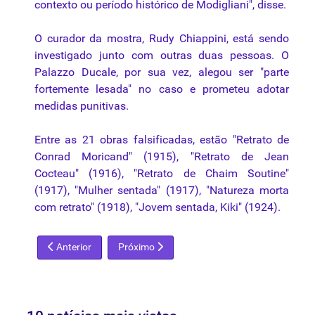
contexto ou período histórico de Modigliani", disse.
O curador da mostra, Rudy Chiappini, está sendo
investigado junto com outras duas pessoas. O
Palazzo Ducale, por sua vez, alegou ser "parte
fortemente lesada" no caso e prometeu adotar
medidas punitivas.
Entre as 21 obras falsificadas, estão "Retrato de
Conrad Moricand" (1915), "Retrato de Jean
Cocteau" (1916), "Retrato de Chaim Soutine"
(1917), "Mulher sentada" (1917), "
Natureza morta
com retrato" (1918), "Jovem sentada, Kiki" (1924).
Artigo anterior: MPF obriga Santander a fazer exposições so
Próximo artigo: Confira as melhores exposiçõ
Anterior
Próximo