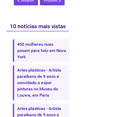
Artigo anterior: Livro Amigos das Artes mostra os efeitos de a
Próximo artigo: Revista Continuum
Anterior
Próximo
10 notícias mais vistas
450 mulheres nuas
posam para foto em Nova
York
Artes plásticas - Artista
paraibano de 9 anos é
convidado a expor
pinturas no Museu do
Louvre, em Paris
Artes plásticas - Artista
paraibano de 9 anos é