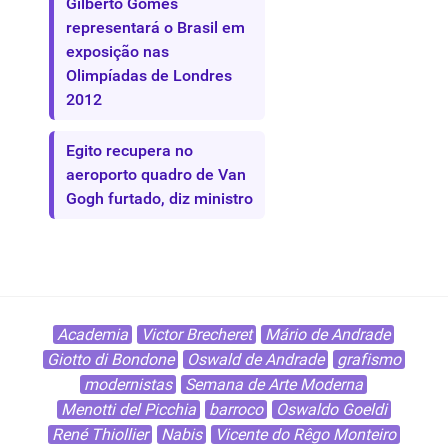
Gilberto Gomes
representará o Brasil em
exposição nas
Olimpíadas de Londres
2012
Egito recupera no
aeroporto quadro de Van
Gogh furtado, diz ministro
Academia
Victor Brecheret
Mário de Andrade
Giotto di Bondone
Oswald de Andrade
grafismo
modernistas
Semana de Arte Moderna
Menotti del Picchia
barroco
Oswaldo Goeldi
René Thiollier
Nabis
Vicente do Rêgo Monteiro