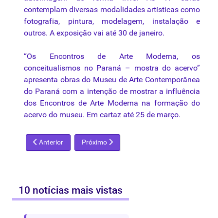
contemplam diversas modalidades artísticas como
fotografia, pintura, modelagem, instalação e
outros. A exposição vai até 30 de janeiro.
“Os Encontros de Arte Moderna, os
conceitualismos no Paraná – mostra do acervo”
apresenta obras do Museu de Arte Contemporânea
do Paraná com a intenção de mostrar a influência
dos Encontros de Arte Moderna na formação do
acervo do museu. Em cartaz até 25 de março.
Artigo anterior: Retratos de Donatello e Boticelli estão no Me
Próximo artigo: Museu de Arte Contemporâne
Anterior
Próximo
10 notícias mais vistas