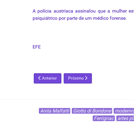
A polícia austríaca assinalou que a
mulher
est
psiquiátrico
por
parte de um médico forense.
EFE
Artigo anterior: Cai número de visitantes em museus
Próximo artigo: Louças de Picasso 
Anterior
Próximo
Anita Malfatti
Giotto di Bondone
modernis
Ferrignac
artes pl