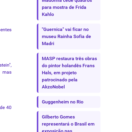
Madonna cede quadros
para mostra de Frida
Kahlo
"Guernica" vai ficar no
gentes
museu Rainha Sofia de
Madri
MASP restaura três obras
stein
",
do pintor holandês Frans
, mas
Hals, em projeto
patrocinado pela
AkzoNobel
Guggenheim no Rio
 de 40
Gilberto Gomes
representará o Brasil em
exposição nas