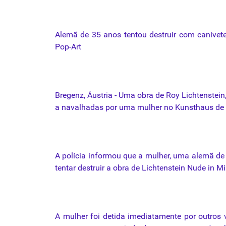
Alemã
de 35
anos
tentou
destruir
com
canivet
Pop-Art
Bregenz
,
Áustria
-
Uma
obra
de Roy
Lichtenstein
a
navalhadas
por
uma
mulher
no Kunsthaus de
A polícia informou que a
mulher
,
uma
alemã de
tentar
destruir
a
obra
de
Lichtenstein
Nude in Mir
A
mulher
foi
detida imediatamente
por
outros 