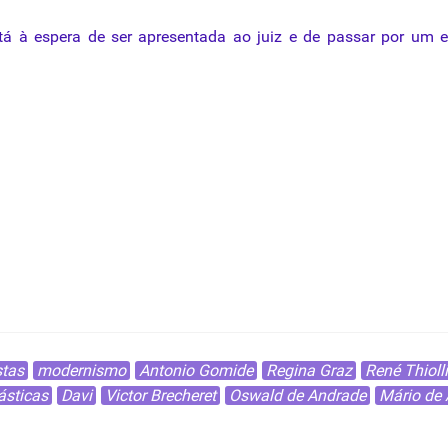
á à espera de ser apresentada ao juiz e de passar
por
um e
 britânicos
serão leiloadas em Londres
tas
modernismo
Antonio Gomide
Regina Graz
René Thiolli
ásticas
Davi
Victor Brecheret
Oswald de Andrade
Mário de