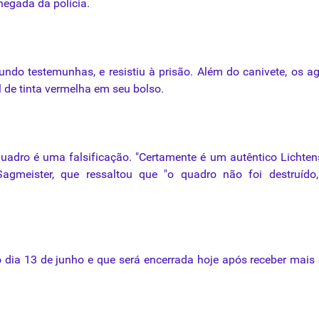
chegada
da
polícia.
undo testemunhas, e resistiu à prisão. Além do
canivete
, os a
 de tinta vermelha em seu bolso.
 quadro é
uma
falsificação. "Certamente é um autêntico
Lichten
Sagmeister, que ressaltou que "o quadro não
foi
destruído
 dia 13 de junho e que será encerrada hoje após receber mais