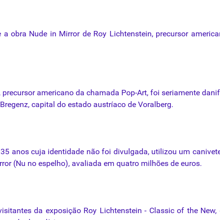
e
a
obra
Nude in Mirror de Roy
Lichtenstein
, precursor
america
, precursor
americano
da
chamada
Pop-Art,
foi
seriamente
dani
Bregenz
, capital do estado austríaco de Voralberg.
 35
anos
cuja identidade não
foi
divulgada, utilizou um
canivet
ror (Nu no espelho), avaliada em quatro milhões de euros.
visitantes
da
exposição Roy
Lichtenstein
- Classic of the New,