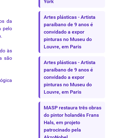
York
Artes plásticas - Artista
os
da
paraibano de 9 anos é
 pelo
convidado a expor
.
pinturas no Museu do
Louvre, em Paris
do às
a são
Artes plásticas - Artista
paraibano de 9 anos é
convidado a expor
lógica
pinturas no Museu do
Louvre, em Paris
MASP restaura três obras
do pintor holandês Frans
Hals, em projeto
patrocinado pela
AkzoNobel