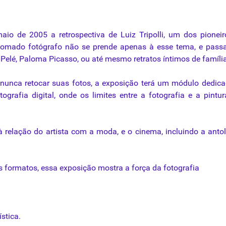
aio
de 2005 a
retrospectiva
de
Luiz
Tripolli
, um dos
pioneir
nomado
fotógrafo
não
se
prende
apenas
à
esse
tema, e passa
, Pelé, Paloma Picasso, ou até mesmo retratos íntimos de família
nunca retocar suas fotos, a exposição terá um
módulo
dedica
tografia
digital, onde os limites entre a
fotografia
e a pintur
à
relação do artista com a
moda
, e o cinema, incluindo a anto
s formatos, essa exposição mostra a força
da
fotografia
ística.