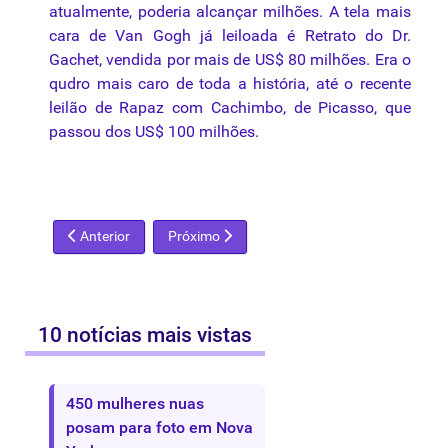
atualmente, poderia alcançar milhões. A
tela
mais
cara de Van Gogh já leiloada
é
Retrato do Dr.
Gachet, vendida por mais de US$ 80 milhões. Era o
qudro mais caro de toda a história, até o recente
leilão de Rapaz com Cachimbo, de Picasso,
que
passou dos US$ 100 milhões.
Artigo anterior: Grã-Bretanha impede saída de tela de Franci
Próximo artigo: Criadores provocam com açõe
Anterior
Próximo
10 notícias mais vistas
450 mulheres nuas
posam para foto em Nova