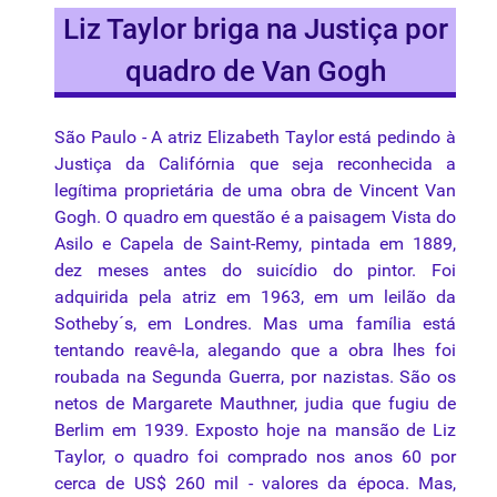
Liz Taylor briga na Justiça por
quadro de Van Gogh
São Paulo - A
atriz
Elizabeth Taylor
está
pedindo
à
Justiça
da
Califórnia
que
seja
reconhecida
a
legítima
proprietária
de
uma
obra
de Vincent Van
Gogh. O
quadro
em
questão
é
a
paisagem
Vista do
Asilo
e
Capela
de Saint-Remy, pintada em 1889,
dez meses antes do suicídio do pintor. Foi
adquirida pela
atriz
em 1963, em um leilão
da
Sotheby´s, em Londres. Mas
uma
família
está
tentando reavê-la, alegando
que
a
obra
lhes foi
roubada na Segunda Guerra, por nazistas. São os
netos de Margarete Mauthner, judia
que
fugiu de
Berlim em 1939. Exposto hoje na mansão de Liz
Taylor, o
quadro
foi comprado nos anos 60 por
cerca de US$ 260 mil - valores
da
época. Mas,