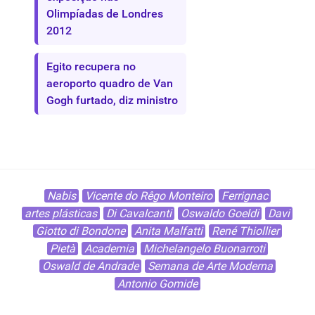
Olimpíadas de Londres
2012
Egito recupera no
aeroporto quadro de Van
Gogh furtado, diz ministro
Nabis
Vicente do Rêgo Monteiro
Ferrignac
artes plásticas
Di Cavalcanti
Oswaldo Goeldi
Davi
Giotto di Bondone
Anita Malfatti
René Thiollier
Pietà
Academia
Michelangelo Buonarroti
Oswald de Andrade
Semana de Arte Moderna
Antonio Gomide