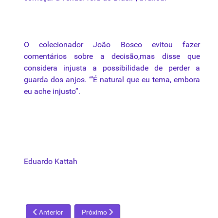
O colecionador João Bosco evitou fazer
comentários sobre a decisão,mas disse
que
considera injusta a possibilidade de perder a
guarda dos
anjos
. “’É natural
que
eu tema, embora
eu ache injusto”.
Eduardo Kattah
Artigo anterior: Artista alemão quer recriar Muro de Berlim
Próximo artigo: Salvador vê Picasso, Dalí, M
Anterior
Próximo