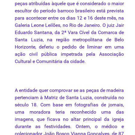
peças
atribuídas
àquele
que
é considerado o maior
escultor do período barroco brasileiro está prevista
para acontecer entre os dias 12 e 16 deste mês, na
Galeria Leone Leilões, no Rio de Janeiro. O
juiz
Jair
Eduardo Santana,
da
2ª Vara Cível
da
Comarca de
Santa
Luzia
, na região metropolitana de
Belo
Horizonte
, deferiu o pedido de
liminar
em
uma
ação civil pública impetrada pela Associação
Cultural e Comunitária
da
cidade
.
A entidade quer comprovar se as
peças
de madeira
pertenciam
à
Matriz
de Santa
Luzia
,
construída
no
século
18. Com base em fotografias de jornais,
uma
moradora teria reconhecido
uma
das
imagens,
que
ficava no altar principal
da
igreja
durante as festividades. Ontem, o médico e
colecionador João Bosco Vianna Gonçalves, de 87