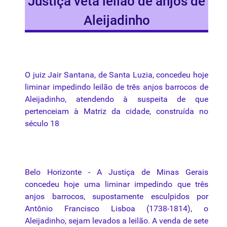
Justiça veta leilão de anjos de
Aleijadinho
O
juiz
Jair
Santana, de Santa
Luzia
,
concedeu
hoje
liminar
impedindo
leilão
de
três
anjos
barrocos
de
Aleijadinho
,
atendendo
à
suspeita
de
que
pertenceiam
à
Matriz
da
cidade
,
construída
no
século
18
Belo
Horizonte
- A
Justiça
de
Minas
Gerais
concedeu
hoje
uma
liminar
impedindo
que
três
anjos
barrocos
,
supostamente
esculpidos
por
Antônio
Francisco
Lisboa
(1738-1814), o
Aleijadinho
,
sejam
levados
a
leilão
. A
venda
de
sete