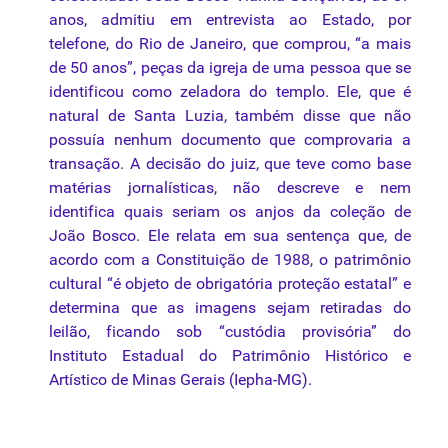
anos, admitiu em entrevista ao Estado,
por
telefone, do Rio de Janeiro,
que
comprou, “a mais
de 50 anos”,
peças
da
igreja de
uma
pessoa
que
se
identificou como zeladora do templo. Ele,
que
é
natural de Santa
Luzia
, também disse
que
não
possuía nenhum documento
que
comprovaria a
transação. A decisão do
juiz
,
que
teve como base
matérias jornalísticas, não descreve e nem
identifica quais seriam os
anjos
da
coleção de
João Bosco. Ele relata em sua sentença
que
, de
acordo com a Constituição de 1988, o patrimônio
cultural “é objeto de obrigatória proteção estatal” e
determina
que
as imagens
sejam
retiradas do
leilão
, ficando sob “custódia provisória” do
Instituto Estadual do Patrimônio Histórico e
Artístico de
Minas
Gerais
(Iepha-MG).