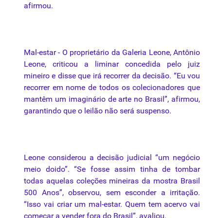
afirmou.
Mal-estar - O proprietário
da
Galeria Leone,
Antônio
Leone, criticou a
liminar
concedida pelo
juiz
mineiro e disse
que
irá recorrer
da
decisão. “Eu vou
recorrer em nome de todos os colecionadores
que
mantêm um imaginário de arte no Brasil”, afirmou,
garantindo
que
o
leilão
não será suspenso.
Leone considerou a decisão judicial “um negócio
meio doido”. “Se fosse assim tinha de tombar
todas aquelas coleções mineiras
da
mostra Brasil
500 Anos”, observou, sem esconder a irritação.
“Isso vai criar um mal-estar. Quem tem acervo vai
começar a vender fora do Brasil”, avaliou.