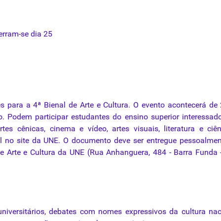
erram-se
dia
25
es
para
a 4ª
Bienal
de
Arte
e
Cultura
. O
evento
acontecerá
de 
o.
Podem
participar
estudantes
do
ensino
superior
interessad
rtes
cênicas
, cinema e
vídeo
,
artes
visuais
,
literatura
e
ciê
l
no site
da
UNE
. O
documento
deve
ser entregue pessoalmen
e
Arte
e
Cultura
da
UNE
(Rua Anhanguera, 484 - Barra Funda 
universitários, debates com nomes expressivos
da
cultura nac