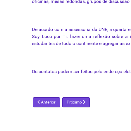
oficinas, mesas redondas, grupos de discussão 
De acordo com a assessoria
da
UNE
, a quarta 
Soy Loco por Ti, fazer uma reflexão sobre a in
estudantes
de todo o continente e agregar as ex
Os contatos podem ser feitos pelo endereço ele
Artigo anterior: Emanoel Araújo, da Pinacoteca à Sec
Próximo artigo: João Falcão assume
Anterior
Próximo