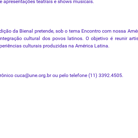
e apresentações teatrais e shows musicais.
edição
da
Bienal
pretende, sob o tema Encontro com nossa Amé
tegração cultural dos povos latinos. O objetivo é reunir arti
periências culturais produzidas na América Latina.
trônico
cuca@une.org.br
ou pelo telefone (11) 3392.4505.
r. da Cultura
 secretaria de Cultura de Olinda