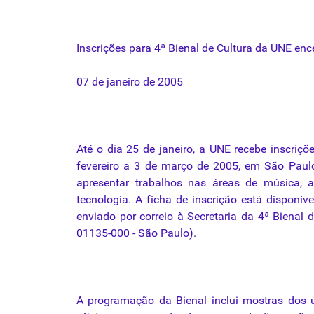
Inscrições
para
4ª
Bienal
de
Cultura
da
UNE
enc
07 de
janeiro
de 2005
Até
o
dia
25 de
janeiro
, a
UNE
recebe
inscriçõ
fevereiro
a 3 de
março
de 2005, em São Paul
apresentar
trabalhos
nas
áreas
de
música
,
a
tecnologia
. A
ficha
de
inscrição
está
disponíve
enviado por correio à Secretaria
da
4ª
Bienal
d
01135-000 - São Paulo).
A programação
da
Bienal
inclui mostras dos 