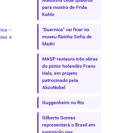
Madonna cede quadros
para mostra de Frida
Kahlo
"Guernica" vai ficar no
rica –
museu Rainha Sofia de
stas e
Madri
MASP restaura três obras
do pintor holandês Frans
Hals, em projeto
patrocinado pela
AkzoNobel
Guggenheim no Rio
Gilberto Gomes
representará o Brasil em
exposição nas