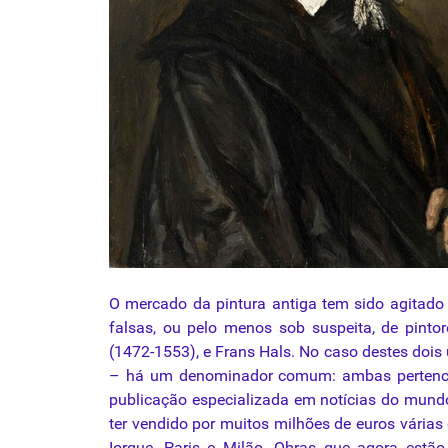
O mercado da pintura antiga tem sido agitado
falsas, ou pelo menos sob suspeita, de pinto
(1472-1553), e Frans Hals. No caso destes do
– há um denominador comum: ambas pertencera
publicação especializada em notícias do mund
ter vendido por muitos milhões de euros várias
Iorque, Paris e Milão. Obras que agora estã