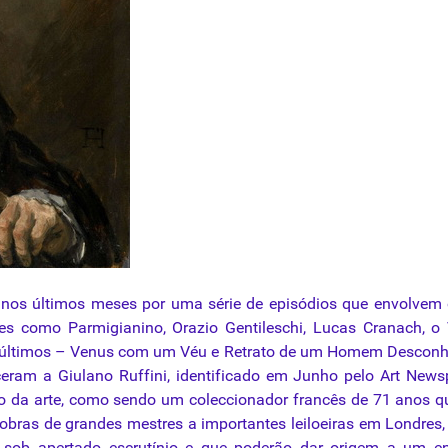
 nos últimos meses por uma série de episódios que envolvem
res como Parmigianino, Orazio Gentileschi, Lucas Cranach, o
is últimos – Venus com um Véu e Retrato de um Homem Descon
m a Giulano Ruffini, identificado em Junho pelo Art Newsp
o da arte, como sendo um coleccionador francês de 71 anos q
 obras de grandes mestres a importantes leiloeiras em Londres
o sob apertado escrutínio e que poderão dar origem a um e