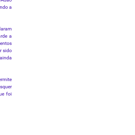
undo a
ndaram
arde a
entos
r sido
 ainda
ermite
isquer
ue foi