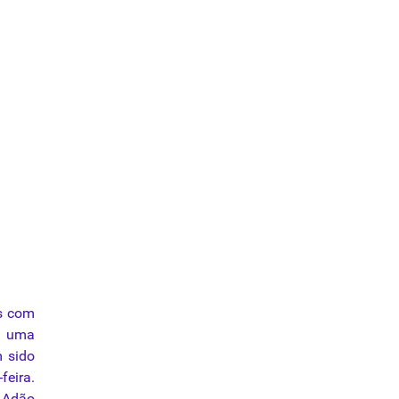
us com
e uma
m sido
feira.
o-Adão