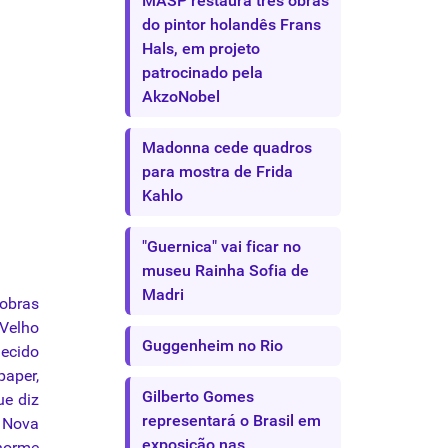
MASP restaura três obras
do pintor holandês Frans
Hals, em projeto
patrocinado pela
AkzoNobel
Madonna cede quadros
para mostra de Frida
Kahlo
"Guernica" vai ficar no
museu Rainha Sofia de
Madri
 obras
 Velho
Guggenheim no Rio
hecido
aper,
Gilberto Gomes
ue diz
representará o Brasil em
, Nova
exposição nas
norme