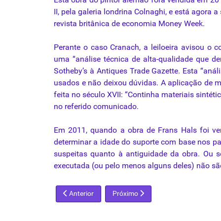
II, pela galeria londrina Colnaghi, e está agor
revista britânica de economia Money Week.
Perante o caso Cranach, a leiloeira avisou o
uma “análise
técnica
de alta-
qualidade
que dem
Sotheby’s à Antiques Trade Gazette. Esta “análi
usados e não deixou dúvidas. A aplicação de ma
feita no século XVII: “Continha materiais sintét
no referido comunicado.
Em 2011, quando a obra de Frans Hals foi ve
determinar a idade do suporte com base nos pa
suspeitas quanto à antiguidade da obra. Ou s
executada (ou pelo menos alguns deles) não sã
Artigo anterior: Quadro de Basquiat rende R$ 80 mi
Próximo artigo: Crise faz volume de
Anterior
Próximo