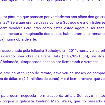
cutar pinturas que passam por verdadeiras aos olhos dos galeri
entes? Será que grande casas como a Sotheby’s e a Christie’s e
opõem vender? Perguntas como estas estão agora a ser feit
 e a alimentar a imaginação dos que se habituaram a ler roman
a) numa obra de arte.
ransaccionado pela leiloeira Sotheby’s em 2011, numa venda pr
siderado uma obra de Frans Hals (1582/83-1666), um dos
” holandês, ultrapassado apenas por Rembrandt e Vermeer.
 o erro na atribuição do retrato, devolveu há meses ao compr
es de dólares (9,4 milhões de euros) – e é bem provável que v
 para quem negoceia no mercado da arte, a Sotheby’s limito
 origem o galerista londrino Mark Weiss, que no passado s