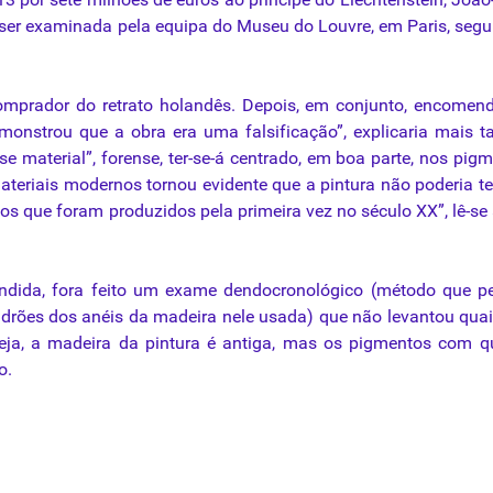
a a ser examinada pela equipa do Museu do Louvre, em Paris, seg
 comprador do retrato holandês. Depois, em conjunto, encome
onstrou que a obra era uma falsificação”, explicaria mais t
se material”, forense, ter-se-á centrado, em boa parte, nos
pigm
teriais modernos tornou evidente que a pintura não poderia te
icos que foram produzidos pela primeira vez no século XX”, lê-se
ndida, fora feito um exame dendocronológico (método que p
drões dos anéis da madeira nele usada) que não levantou qua
eja, a madeira da pintura é antiga, mas os pigmentos com q
o.
lhões a credores do banco Santos
 negócios em galerias de arte despencar até 30%