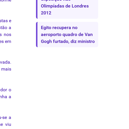
Olimpíadas de Londres
2012
stas e
stão a
Egito recupera no
as nos
aeroporto quadro de Van
ces em
Gogh furtado, diz ministro
ivada.
 mais
ador o
enha a
u-se a
e viu