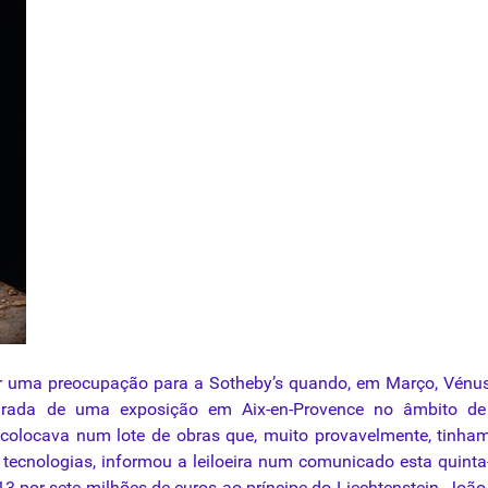
ser uma preocupação para a Sotheby’s quando, em Março, Vén
tirada de uma exposição em Aix-en-Provence no âmbito d
 colocava num lote de obras que, muito provavelmente, tinha
tecnologias, informou a leiloeira num comunicado esta quinta-
3 por sete milhões de euros ao príncipe do Liechtenstein, Joã