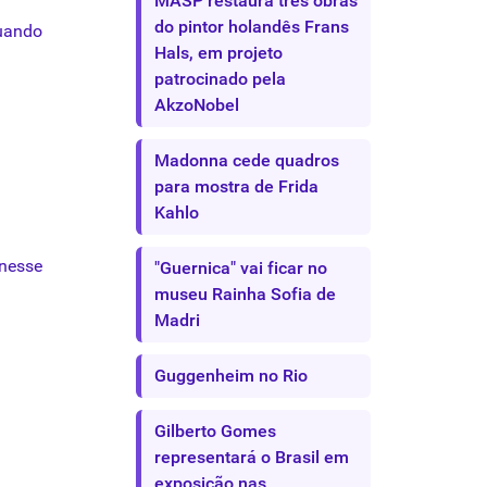
MASP restaura três obras
do pintor holandês Frans
quando
Hals, em projeto
patrocinado pela
AkzoNobel
Madonna cede quadros
para mostra de Frida
Kahlo
 nesse
"Guernica" vai ficar no
museu Rainha Sofia de
Madri
Guggenheim no Rio
Gilberto Gomes
representará o Brasil em
exposição nas