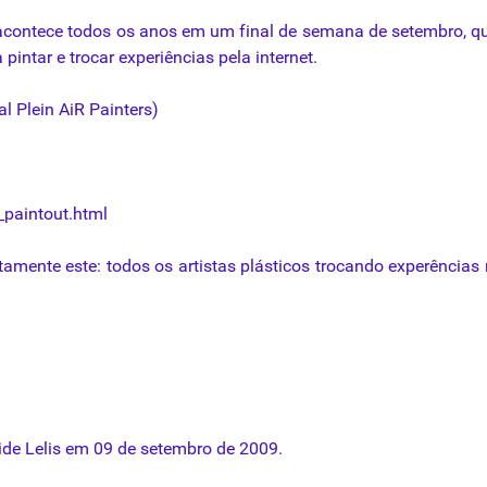
re acontece todos os anos em um final de semana de setembro, 
a pintar e trocar experiências
pela
internet.
l Plein AiR Painters)
aintout.html
amente este: todos os artistas plásticos trocando experências
ide
Lelis
em 09 de setembro de 2009.