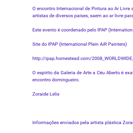
O encontro Internacional de Pintura ao Ar Liv
artistas de diversos países, saem ao ar livre par
Este
evento
é coordenado pelo IPAP (Internationa
Site do IPAP (International Plein AiR Painters)
http://
ipap.homestead.com
/
2008_WORLDWIDE_p
O espírito
da
Galeria
de
Arte
a
Céu
Aberto
é exat
encontro domingueiro.
Zoraide
Lelis
Informações enviados
pela
artista
plástica
Zora