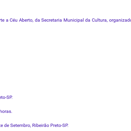
rte
a
Céu
Aberto
,
da
Secretaria
Municipal
da
Cultura
,
organizad
eto-SP.
horas.
e de Setembro, Ribeirão Preto-SP.