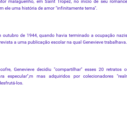
tor malaguenho, em Saint Tropez, no início de seu romanc
m ele uma história de amor "infinitamente terna".
em outubro de 1944, quando havia terminado a ocupação nazi
revista a uma publicação escolar
na
qual Genevieve trabalhava.
fre, Genevieve decidiu "compartilhar" esses 20 retratos 
a especular",m mas adquiridos
por
colecionadores "real
esfrutá-los.