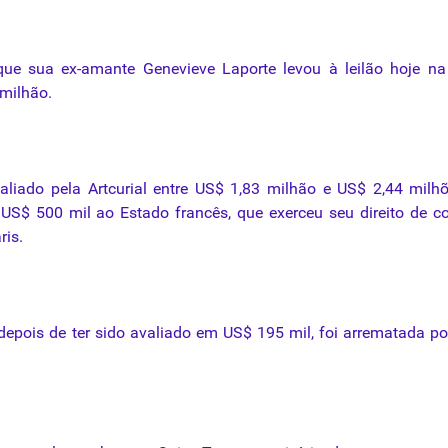
que
sua
ex-amante
Genevieve
Laporte
levou
à
leilão
hoje
na
milhão
.
valiado pela
Artcurial
entre US$ 1,83
milhão
e US$ 2,44 milhõ
US$ 500 mil ao Estado francês,
que
exerceu seu direito de 
ris.
depois de ter sido avaliado em US$ 195 mil, foi arrematada
po