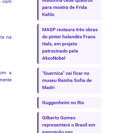
Madonna cede quadros
e com
para mostra de Frida
Kahlo
MASP restaura três obras
do pintor holandês Frans
sta
na
Hals, em projeto
patrocinado pela
AkzoNobel
com a
"Guernica" vai ficar no
mente
museu Rainha Sofia de
Madri
Guggenheim no Rio
Gilberto Gomes
representará o Brasil em
exposição nas