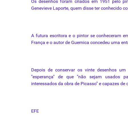
Os
desenhos
foram
criados em 1951 pelo pin
Genevieve
Laporte
, quem disse ter conhecido co
A futura escritora e o pintor se conheceram 
França e o autor de Guernica concedeu uma ent
Depois de conservar os
vinte
desenhos
um co
"esperança" de
que
"não sejam usados par
interessados da obra de Picasso" e capazes de d
EFE