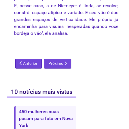
E, nesse caso, a de Niemeyer é linda, se resolve,
constrói espaço atípico e variado. E seu vão é dos
grandes espaços de verticalidade. Ele próprio já
encaminha para visuais inesperadas quando você
bordeja o vão", ela analisa.
Artigo anterior: Museus debatem a própria sobrevivência no
Próximo artigo: Mário Gruber expõe “Anjos da
Anterior
Próximo
10 notícias mais vistas
450 mulheres nuas
posam para foto em Nova
York