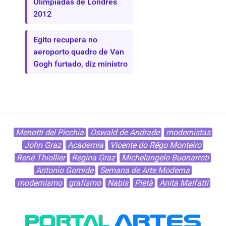
Olimpíadas de Londres
2012
Egito recupera no
aeroporto quadro de Van
Gogh furtado, diz ministro
Menotti del Picchia
Oswald de Andrade
modernistas
John Graz
Academia
Vicente do Rêgo Monteiro
René Thiollier
Regina Graz
Michelangelo Buonarroti
Antonio Gomide
Semana de Arte Moderna
modernismo
grafismo
Nabis
Pietà
Anita Malfatti