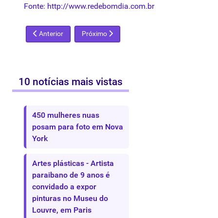
Fonte:
http://
www.redebomdia.com.br
Artigo anterior: Cultura inaugura 9º Salão de Arte
Próximo artigo: Câmara de Maringá vota projet
Anterior
Próximo
10 notícias mais vistas
450 mulheres nuas
posam para foto em Nova
York
Artes plásticas - Artista
paraibano de 9 anos é
convidado a expor
pinturas no Museu do
Louvre, em Paris