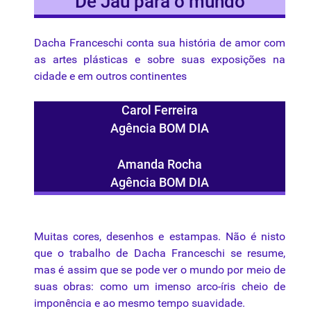
De Jaú para o mundo
Dacha
Franceschi
conta
sua
história
de amor com
as
artes
plásticas
e
sobre
suas
exposições
na
cidade
e em
outros
continentes
Carol Ferreira
Agência
BOM
DIA
Amanda
Rocha
Agência
BOM
DIA
Muitas
cores,
desenhos
e
estampas
.
Não
é
nisto
que o trabalho de Dacha
Franceschi
se resume,
mas
é
assim que se pode ver o mundo por meio de
suas
obras: como um imenso arco-íris cheio de
imponência e ao mesmo tempo suavidade.