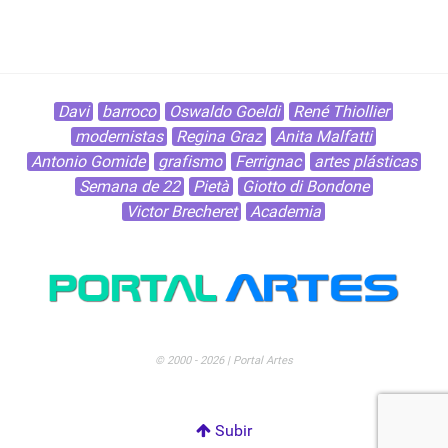
Davi
barroco
Oswaldo Goeldi
René Thiollier
modernistas
Regina Graz
Anita Malfatti
Antonio Gomide
grafismo
Ferrignac
artes plásticas
Semana de 22
Pietà
Giotto di Bondone
Victor Brecheret
Academia
© 2000 - 2026 | Portal Artes
Subir