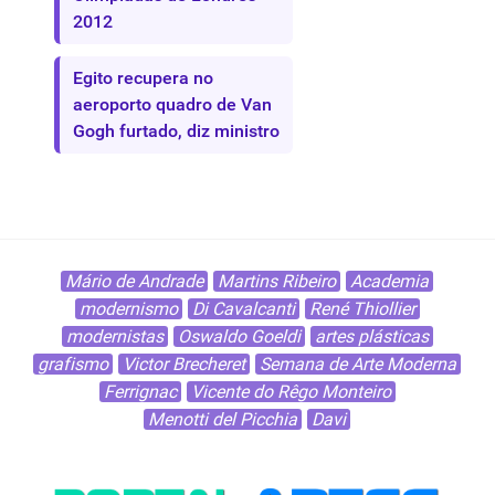
2012
Egito recupera no
aeroporto quadro de Van
Gogh furtado, diz ministro
Mário de Andrade
Martins Ribeiro
Academia
modernismo
Di Cavalcanti
René Thiollier
modernistas
Oswaldo Goeldi
artes plásticas
grafismo
Victor Brecheret
Semana de Arte Moderna
Ferrignac
Vicente do Rêgo Monteiro
Menotti del Picchia
Davi