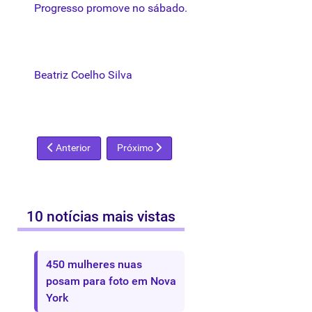
Progresso promove no sábado.
Beatriz Coelho Silva
Artigo anterior: Começam os festejos dos 500 anos de "Davi"
Próximo artigo: Exposição traz delírios gráfi
Anterior
Próximo
10 notícias mais vistas
450 mulheres nuas
posam para foto em Nova
York