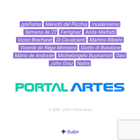
grafismo
Menotti del Picchia
modernismo
Semana de 22
Ferrignac
Anita Malfatti
Victor Brecheret
Di Cavalcanti
Martins Ribeiro
Vicente do Rêgo Monteiro
Giotto di Bondone
Mário de Andrade
Michelangelo Buonarroti
Davi
John Graz
Nabis
© 2000 - 2026 | Portal Artes
Subir