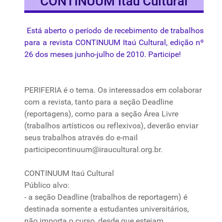
CONTINUUM Itaú Cultural
Está
aberto
o
período
de
recebimento
de
trabalhos
para
a
revista
CONTINUUM
Itaú
Cultural,
edição
nº
26 dos
meses
junho-julho
de 2010.
Participe
!
PERIFERIA
é
o
tema
.
Os
interessados
em
colaborar
com a
revista
,
tanto
para
a
seção
Deadline
(reportagens), como
para
a
seção
Área Livre
(
trabalhos
artísticos ou reflexivos), deverão enviar
seus
trabalhos
através do e-mail
participecontinuum@iraucultural.org.br
.
CONTINUUM Itaú Cultural
Público alvo:
- a
seção
Deadline (
trabalhos
de reportagem)
é
destinada somente a estudantes universitários,
não importa o curso, desde que estejam