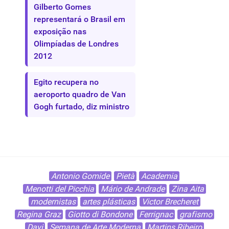
Gilberto Gomes
representará o Brasil em
exposição nas
Olimpíadas de Londres
2012
Egito recupera no
aeroporto quadro de Van
Gogh furtado, diz ministro
Antonio Gomide
Pietà
Academia
Menotti del Picchia
Mário de Andrade
Zina Aita
modernistas
artes plásticas
Victor Brecheret
Regina Graz
Giotto di Bondone
Ferrignac
grafismo
Davi
Semana de Arte Moderna
Martins Ribeiro