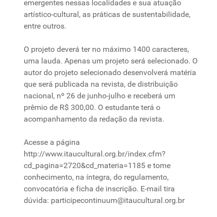
emergentes nessas localidades e sua atuação
artístico-cultural, as práticas de sustentabilidade,
entre outros.
O projeto deverá ter no máximo 1400 caracteres,
uma lauda. Apenas um projeto será selecionado. O
autor do projeto selecionado desenvolverá matéria
que será publicada na
revista
, de distribuição
nacional, nº 26 de
junho-julho
e receberá um
prêmio de R$ 300,00. O estudante terá o
acompanhamento da redação da
revista
.
Acesse a página
http://
www.itaucultural.org.br
/
index.cfm
?
cd_pagina=2720&cd_materia=1185 e tome
conhecimento, na íntegra, do regulamento,
convocatória e ficha de inscrição. E-mail tira
dúvida:
participecontinuum@itaucultural.org.br