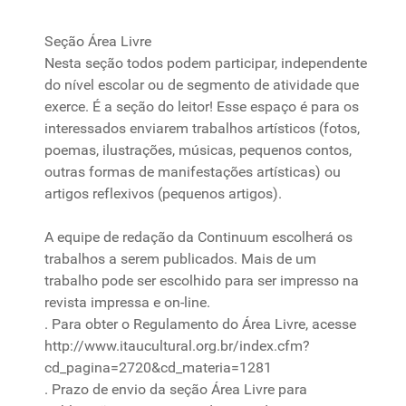
Seção Área Livre
Nesta
seção
todos podem participar, independente
do nível escolar ou de segmento de atividade que
exerce. É a
seção
do leitor! Esse espaço
é
para
os
interessados
enviarem
trabalhos
artísticos (fotos,
poemas, ilustrações, músicas, pequenos contos,
outras formas de manifestações artísticas) ou
artigos reflexivos (pequenos artigos).
A equipe de redação da Continuum escolherá os
trabalhos
a serem publicados. Mais de um
trabalho pode ser escolhido
para
ser impresso na
revista
impressa e on-line.
. Para obter o Regulamento do Área Livre, acesse
http://
www.itaucultural.org.br
/
index.cfm
?
cd_pagina=2720&cd_materia=1281
. Prazo de envio da
seção
Área Livre
para