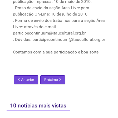
publicação impressa: 10 de maio de 2010.
. Prazo de envio da
seção
Área Livre
para
publicação On-Line: 10 de julho de 2010.
. Forma de envio dos
trabalhos
para
a
seção
Área
Livre: através do e-mail
participecontinuum@itaucultural.org.br
. Dúvidas:
participecontinuum@itaucultural.org.br
Contamos com a sua participação e boa sorte!
Artigo anterior: Ipac: público nos museus de Salvador cresce
Próximo artigo: Picasso raramente visto pode
Anterior
Próximo
10 notícias mais vistas