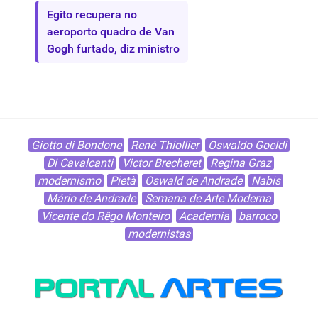
Egito recupera no
aeroporto quadro de Van
Gogh furtado, diz ministro
Giotto di Bondone
René Thiollier
Oswaldo Goeldi
Di Cavalcanti
Victor Brecheret
Regina Graz
modernismo
Pietà
Oswald de Andrade
Nabis
Mário de Andrade
Semana de Arte Moderna
Vicente do Rêgo Monteiro
Academia
barroco
modernistas