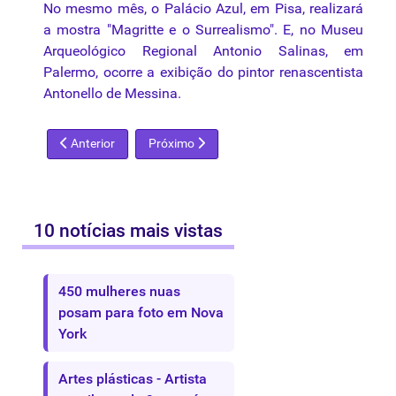
No mesmo mês, o Palácio Azul, em Pisa, realizará
a mostra "Magritte e o Surrealismo". E, no Museu
Arqueológico Regional Antonio Salinas, em
Palermo, ocorre a exibição do pintor renascentista
Antonello de Messina.
Artigo anterior: Obras de Modigliani expostas na Itália são fals
Próximo artigo: Arte Urbana em Portugal
Anterior
Próximo
10 notícias mais vistas
450 mulheres nuas
posam para foto em Nova
York
Artes plásticas - Artista