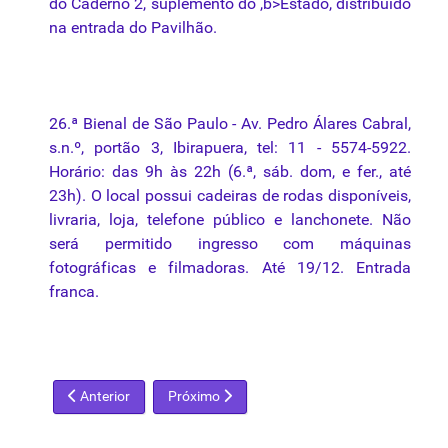
do Caderno 2, suplemento do ,b>Estado, distribuído
na entrada do Pavilhão.
26.ª Bienal de São Paulo - Av. Pedro Álares Cabral,
s.n.º, portão 3, Ibirapuera, tel: 11 - 5574-5922.
Horário: das 9h às 22h (6.ª, sáb. dom, e fer., até
23h). O local possui cadeiras de rodas disponíveis,
livraria, loja, telefone público e lanchonete. Não
será permitido ingresso com máquinas
fotográficas e filmadoras. Até 19/12. Entrada
franca.
Artigo anterior: Estudante brasileiro ganha prêmio internacion
Próximo artigo: Dicas para quem vai à 26ª Bi
Anterior
Próximo