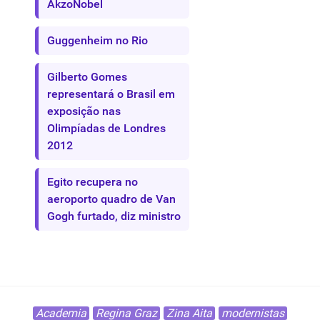
AkzoNobel
Guggenheim no Rio
Gilberto Gomes
representará o Brasil em
exposição nas
Olimpíadas de Londres
2012
Egito recupera no
aeroporto quadro de Van
Gogh furtado, diz ministro
Academia
Regina Graz
Zina Aita
modernistas