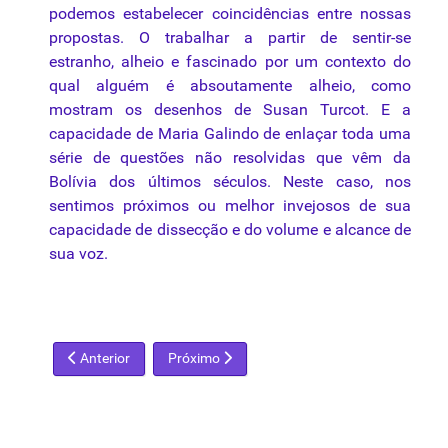
podemos estabelecer coincidências entre nossas
propostas. O trabalhar a partir de sentir-se
estranho, alheio e fascinado por um contexto do
qual alguém é absoutamente alheio, como
mostram os desenhos de Susan Turcot. E a
capacidade de Maria Galindo de enlaçar toda uma
série de questões não resolvidas que vêm da
Bolívia dos últimos séculos. Neste caso, nos
sentimos próximos ou melhor invejosos de sua
capacidade de dissecção e do volume e alcance de
sua voz.
Artigo anterior: Guia Brasileiro de Prod. Cultural volta renova
Próximo artigo: O Grito" e "Madonna", de Mu
Anterior
Próximo